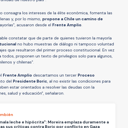
to consagra los intereses de la élite económica, fomenta las
ilenas y, por lo mismo,
propone a Chile un camino de
ayorías", acusaron desde el
Frente Amplio
.
table constatar que de parte de quienes tuvieron la mayoría
tucional
no hubo muestras de diálogo ni tampoco voluntad
ajes que resultaron del primer proceso constitucional. En vez
todos, proponen un texto de privilegios solo para algunos,
lenos y chilenas".
el
Frente Amplio
descartamos un tercer
Proceso
ato del
Presidente Boric
, al no existir las condiciones para
 deben estar orientados a resolver las deudas con la
es, salud y educación", señalaron.
ambién
 mala leche e hipócrita": Moreira emplaza duramente a
ras sus críticas contra Boric por conflicto en Gaza