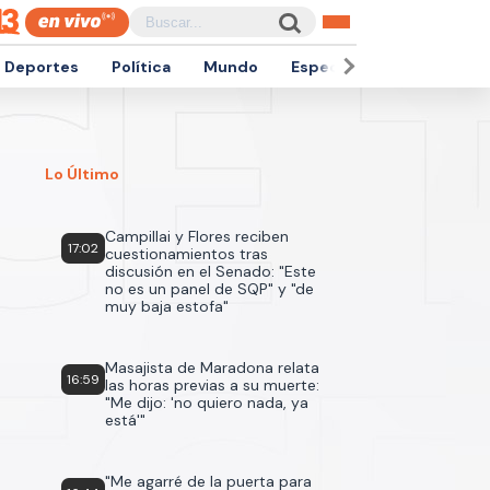
Deportes
Política
Mundo
Espectáculos
Empren
Lo Último
Campillai y Flores reciben
17:02
cuestionamientos tras
discusión en el Senado: "Este
no es un panel de SQP" y "de
muy baja estofa"
Masajista de Maradona relata
16:59
las horas previas a su muerte:
"Me dijo: 'no quiero nada, ya
está'"
"Me agarré de la puerta para