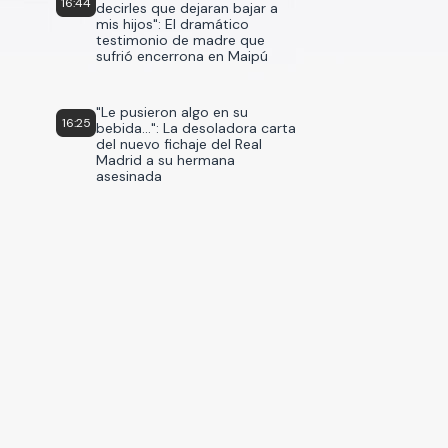
16:44
decirles que dejaran bajar a
mis hijos": El dramático
testimonio de madre que
sufrió encerrona en Maipú
"Le pusieron algo en su
16:25
bebida...": La desoladora carta
del nuevo fichaje del Real
Madrid a su hermana
asesinada