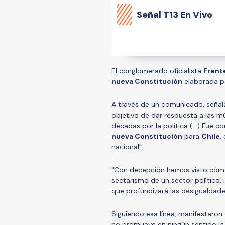
Señal
T13 En Vivo
El conglomerado oficialista
Frent
nueva Constitución
elaborada p
A través de un comunicado, señal
objetivo de dar respuesta a las m
décadas por la política (...) Fue
nueva Constitución
para
Chile
,
nacional".
"Con decepción hemos visto cóm
sectarismo de un sector político,
que profundizará las desigualdades,
Siguiendo esa línea, manifestaro
no promueve en ningún sentido la 