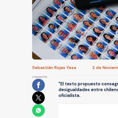
Sebastián Rojas Yeza
2 de Noviemb
COMPARTIR
"El texto propuesto consagr
desigualdades entre chileno
oficialista.