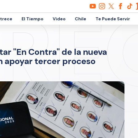
etrece
El Tiempo
Video
Chile
Te Puede Servir
tar "En Contra" de la nueva
n apoyar tercer proceso