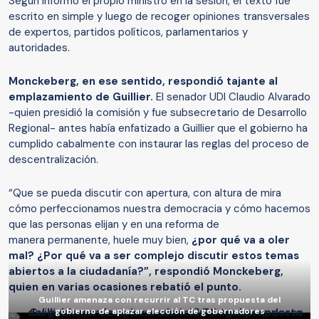
Según informó el propio ministro en la sesión, el texto fue
escrito en simple y luego de recoger opiniones transversales
de expertos, partidos políticos, parlamentarios y
autoridades.
Monckeberg, en ese sentido, respondió tajante al
emplazamiento de Guillier.
El senador UDI Claudio Alvarado
-quien presidió la comisión y fue subsecretario de Desarrollo
Regional- antes había enfatizado a Guillier que el gobierno ha
cumplido cabalmente con instaurar las reglas del proceso de
descentralización.
“Que se pueda discutir con apertura, con altura de mira
cómo perfeccionamos nuestra democracia y cómo hacemos
que las personas elijan y en una reforma de
manera permanente, huele muy bien,
¿por qué va a oler
mal? ¿Por qué va a ser complejo discutir estos temas
abiertos a la ciudadanía?”, respondió Monckeberg,
quien en varias ocasiones rebatió el punto.
Guillier amenaza con recurrir al TC tras propuesta del
gobierno de aplazar elección de gobernadores