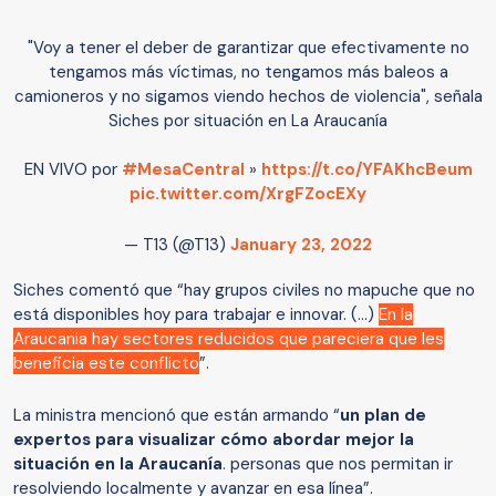
"Voy a tener el deber de garantizar que efectivamente no
tengamos más víctimas, no tengamos más baleos a
camioneros y no sigamos viendo hechos de violencia", señala
Siches por situación en La Araucanía
EN VIVO por
#MesaCentral
»
https://t.co/YFAKhcBeum
pic.twitter.com/XrgFZocEXy
— T13 (@T13)
January 23, 2022
Siches comentó que “hay grupos civiles no mapuche que no
está disponibles hoy para trabajar e innovar. (...)
En la
Araucania hay sectores reducidos que pareciera que les
beneficia este conflicto
”.
La ministra mencionó que están armando “
un plan de
expertos para visualizar cómo abordar mejor la
situación en la Araucanía
. personas que nos permitan ir
resolviendo localmente y avanzar en esa línea”.