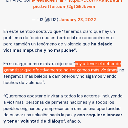
EN VIVO por
#MesaCentral
»
https://t.co/YFAKhcBeum
pic.twitter.com/2gtGEJbvvm
— T13 (@T13)
January 23, 2022
En este sentido sostuvo que “tenemos claro que hay un
problema de fondo que es territorial de reconocimiento,
pero también un fenómeno de violencia que
ha dejado
víctimas mapuche y no mapuche”
.
En su cargo como ministra dijo que "
voy a tener el deber de
garantizar que efectivamente no tengamos más víctimas
, no
tengamos más baleos a camioneros y no sigamos viendo
hechos de violencia".
“Queremos apostar e invitar a todos los actores, incluyendo
a víctimas, personas de primeras naciones y a todos los
pueblos originarios y empresarios a darnos una oportunidad
de buscar una solución hacia la paz y
eso requiere innovar
y tener voluntad de diálogo
”, añadió.