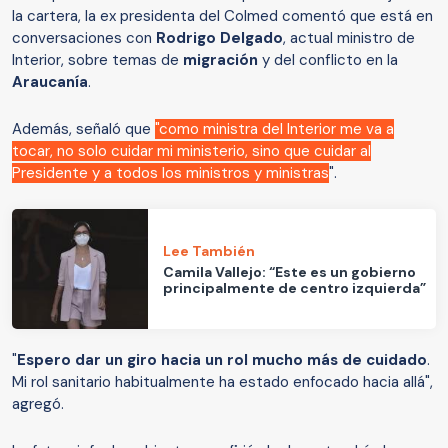
la cartera, la ex presidenta del Colmed
comentó que está en
conversaciones con
Rodrigo Delgado
, actual ministro de
Interior, sobre temas de
migración
y del conflicto en la
Araucanía
.
Además, señaló que
"c
omo ministra del Interior me va a
tocar, no solo cuidar mi ministerio, sino que cuidar al
Presidente y a todos los ministros y ministras
".
Lee También
Camila Vallejo: “Este es un gobierno
principalmente de centro izquierda”
"
Espero dar un giro hacia un rol mucho más de cuidado
.
Mi rol sanitario habitualmente ha estado enfocado hacia allá",
agregó.