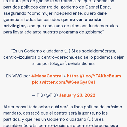
La futura jefa de gabinete se refirió al rol que tendrán los
partidos políticos dentro del gobierno de Gabriel Boric,
asegurando “como mujer independiente, quiero darle
garantía a todos los partidos que
no van a existir
privilegios
, sino que cada uno de ellos son fundamentales
para llevar adelante nuestro programa de gobierno".
"Es un Gobierno ciudadano (...) Si es socialdemócrata,
centro-izquierda o centro-derecha, eso se lo podemos dejar
a los politólogos", señala Siches
EN VIVO por
#MesaCentral
»
https://t.co/YFAKhcBeum
pic.twitter.com/WSeaGyaCe1
— T13 (@T13)
January 23, 2022
Al ser consultada sobre cuál será la línea política del próximo
mandato, destacó que el centro será la gente, no los
partidos, y que “es un Gobierno ciudadano (...) Si es
socialdemócrata, centro-izquierda o centro-derecha,
eso