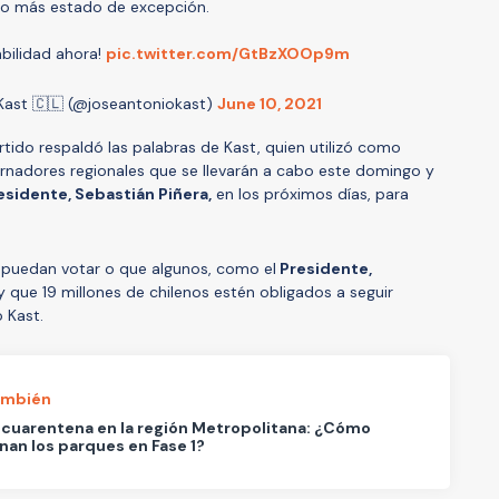
o más estado de excepción.
bilidad ahora!
pic.twitter.com/GtBzXOOp9m
Kast 🇨🇱 (@joseantoniokast)
June 10, 2021
tido respaldó las palabras de Kast, quien utilizó como
rnadores regionales que se llevarán a cabo este domingo y
residente, Sebastián Piñera,
en los próximos días, para
s puedan votar o que algunos, como el
Presidente,
y que 19 millones de chilenos estén obligados a seguir
 Kast.
ambién
cuarentena en la región Metropolitana: ¿Cómo
nan los parques en Fase 1?