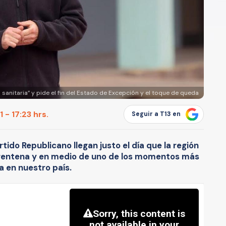
 sanitaria” y pide el fin del Estado de Excepción y el toque de queda
 - 17:23 hrs.
Seguir a T13 en
rtido Republicano llegan justo el día que la región
arentena y en medio de uno de los momentos más
 en nuestro país.