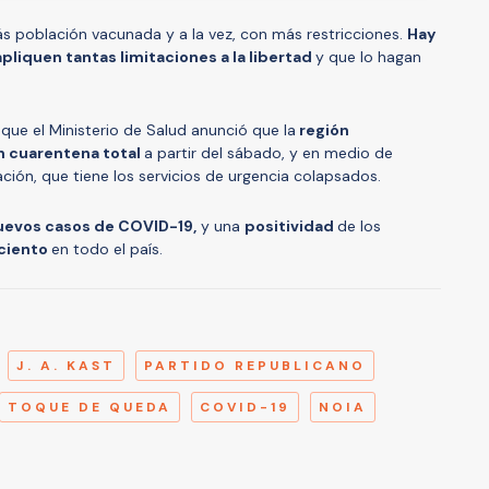
ás población vacunada y a la vez, con más restricciones.
Hay
liquen tantas limitaciones a la libertad
y que lo hagan
 que el Ministerio de Salud anunció que la
región
en cuarentena total
a partir del sábado, y en medio de
ción, que tiene los servicios de urgencia colapsados.
nuevos casos de COVID-19,
y una
positividad
de los
 ciento
en todo el país.
A
J. A. KAST
PARTIDO REPUBLICANO
TOQUE DE QUEDA
COVID-19
NOIA