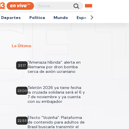
Deportes
Política
Mundo
Espectáculos
Empren
Lo Último
"Amenaza híbrida": alerta en
23:17
Alemania por dron bomba
cerca de avión ucraniano
Teletón 2026 ya tiene fecha:
23:00
la cruzada solidaria será el 6 y
7 de noviembre y ya cuenta
con su embajador
Efecto “Vozinha”: Plataforma
22:55
de contenido para adultos de
Brasil buscaría transmitir el