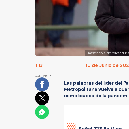
Kast habla de “dictadura
T13
10 de Junio de 2021
COMPARTIR
Las palabras del líder del Pa
Metropolitana vuelve a cu
complicados de la pandemia
Señal
T13 En Vivo