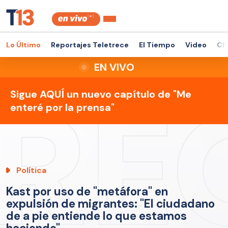
Lo Último
Reportajes Teletrece
El Tiempo
Video
Ch
EN VIVO
Sigue AQUÍ un nuevo capítulo de "Me
enteré por la prensa"
Política
Kast por uso de "metáfora" en
expulsión de migrantes: "El ciudadano
de a pie entiende lo que estamos