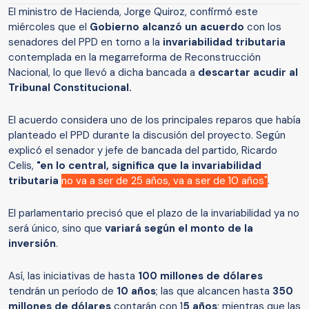
El ministro de Hacienda, Jorge Quiroz, confirmó este
miércoles que el
Gobierno alcanzó un acuerdo
con los
senadores del PPD en torno a la
invariabilidad tributaria
contemplada en la megarreforma de Reconstrucción
Nacional, lo que llevó a dicha bancada a
descartar acudir al
Tribunal Constitucional.
El acuerdo considera uno de los principales reparos que había
planteado el PPD durante la discusión del proyecto. Según
explicó el senador y jefe de bancada del partido, Ricardo
Celis,
"en lo central, significa que la invariabilidad
tributaria
no va a ser de 25 años, va a ser de 10 años"
.
El parlamentario precisó que el plazo de la invariabilidad ya no
será único, sino que
variará según el monto de la
inversión
.
Así, las iniciativas de hasta
100 millones de dólares
tendrán un período de
10 años
; las que alcancen hasta
350
millones de dólares
contarán con 1
5 años
; mientras que las