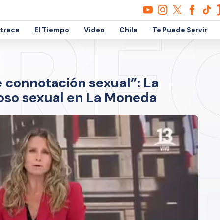
etrece
El Tiempo
Video
Chile
Te Puede Servir
 connotación sexual”: La
oso sexual en La Moneda