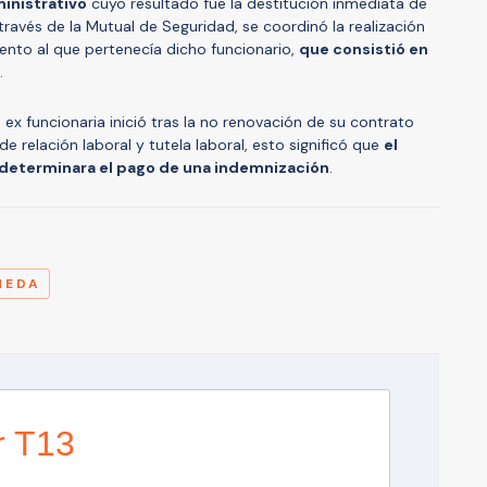
inistrativo
cuyo resultado fue la destitución inmediata de
través de la Mutual de Seguridad, se coordinó la realización
ento al que pertenecía dicho funcionario,
que consistió en
.
 ex funcionaria inició tras la no renovación de su contrato
e relación laboral y tutela laboral, esto significó que
el
 determinara el pago de una indemnización
.
A
NEDA
r T13