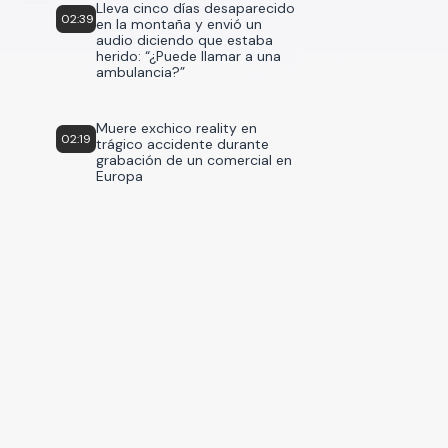
Lleva cinco días desaparecido
02:39
en la montaña y envió un
audio diciendo que estaba
herido: “¿Puede llamar a una
ambulancia?”
Muere exchico reality en
02:19
trágico accidente durante
grabación de un comercial en
Europa