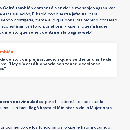
o Cofré también comenzó a enviarle mensajes agresivos
e esta situación, F. habló con nuestra jefatura, para
 siendo hostigada, frente a lo que doña Paz Moreno contestó
sco está sin teléfono por ahora’, y que ‘s
i quería hacer
ocumento que se encuentra en la página web
”.
ambién
da contó compleja situación que vive denunciante de
ve: "Hoy día está luchando con tener ideaciones
as"
fueron desvinculadas
, pero F. -además de solicitar la
dencia- también
llegó hasta el Ministerio de la Mujer para
conocimiento de los funcionarios lo que le habría ocurrido.