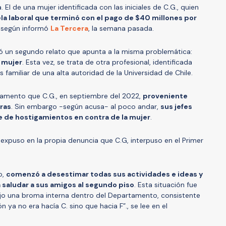
. El de una mujer identificada con las iniciales de C.G., quien
a laboral que terminó con el pago de $40 millones por
, según informó
La Tercera
, la semana pasada.
ó un segundo relato que apunta a la misma problemática:
a mujer
. Esta vez, se trata de otra profesional, identificada
 es familiar de una alta autoridad de la Universidad de Chile.
rtamento que C.G., en septiembre del 2022,
proveniente
uras
. Sin embargo -según acusa- al poco andar,
sus jefes
e de hostigamientos en contra de la mujer
.
 expuso en la propia denuncia que C.G, interpuso en el Primer
o,
comenzó a desestimar todas sus actividades e ideas y
 a saludar a sus amigos al segundo piso
. Esta situación fue
ujo una broma interna dentro del Departamento, consistente
n ya no era hacía C. sino que hacia F”., se lee en el