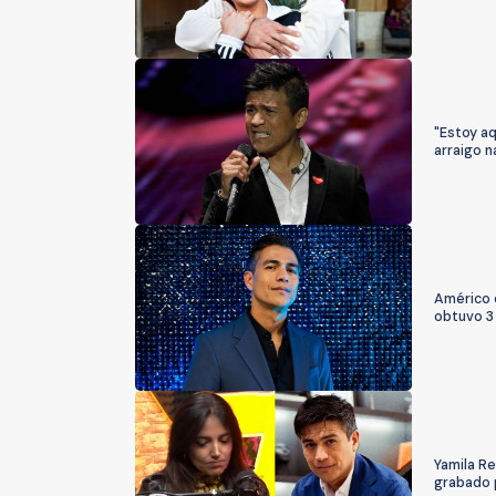
"Estoy aq
arraigo n
Américo q
obtuvo 3 
Yamila R
grabado p