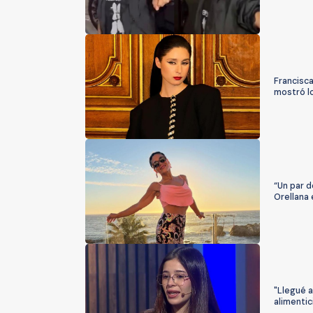
Francisc
mostró lo
“Un par d
Orellana
"Llegué a
alimentic