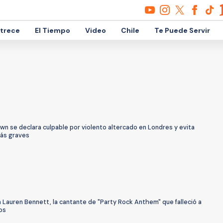
etrece
El Tiempo
Video
Chile
Te Puede Servir
wn se declara culpable por violento altercado en Londres y evita
ás graves
 Lauren Bennett, la cantante de "Party Rock Anthem" que falleció a
os