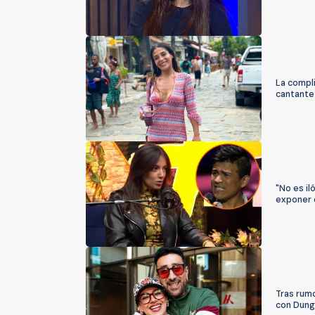
La compli
cantante 
"No es il
exponer 
Tras rumo
con Dung