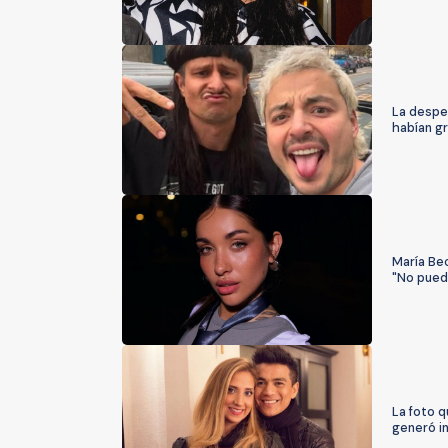
La desped
habían g
María Be
"No pued
La foto 
generó i