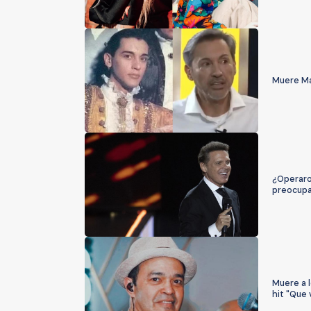
Muere Man
¿Operaro
preocupa
Muere a l
hit "Que 