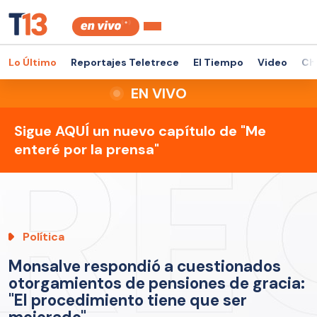
Lo Último
Reportajes Teletrece
El Tiempo
Video
Ch
EN VIVO
Sigue AQUÍ un nuevo capítulo de "Me
enteré por la prensa"
Política
Monsalve respondió a cuestionados
otorgamientos de pensiones de gracia:
"El procedimiento tiene que ser