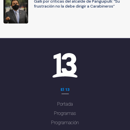
Galli por críticas del alcalde de Panguipulli: “Su
frustración no la debe dirigir a Carabineros”
El 13
Portada
Programas
Programación