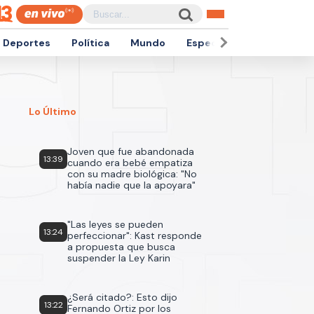
Deportes
Política
Mundo
Espectáculos
Empren
Lo Último
Joven que fue abandonada
13:39
cuando era bebé empatiza
con su madre biológica: "No
había nadie que la apoyara"
"Las leyes se pueden
13:24
perfeccionar": Kast responde
a propuesta que busca
suspender la Ley Karin
¿Será citado?: Esto dijo
13:22
Fernando Ortiz por los