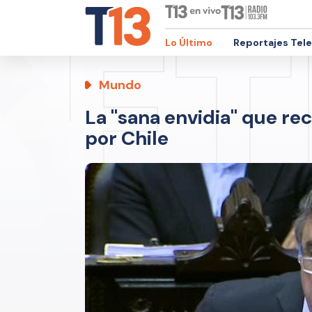
Lo Último
Reportajes Tel
Mundo
La "sana envidia" que re
por Chile