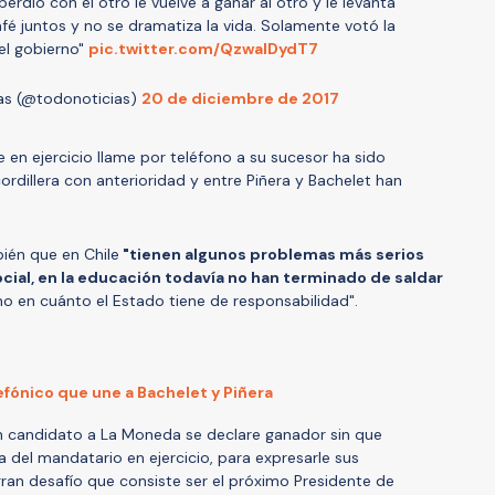
rdió con el otro le vuelve a ganar al otro y le levanta
fé juntos y no se dramatiza la vida. Solamente votó la
el gobierno"
pic.twitter.com/QzwaIDydT7
as (@todonoticias)
20 de diciembre de 2017
 en ejercicio llame por teléfono a su sucesor ha sido
ordillera con anterioridad y entre Piñera y Bachelet han
bién que en Chile
"tienen algunos problemas más serios
cial, en la educación todavía no han terminado de saldar
ino en cuánto el Estado tiene de responsabilidad".
lefónico que une a Bachelet y Piñera
n candidato a La Moneda se declare ganador sin que
a del mandatario en ejercicio, para expresarle sus
 gran desafío que consiste ser el próximo Presidente de