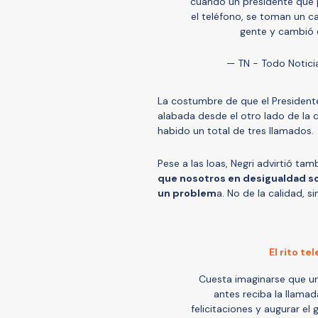
cuando un presidente que pe
el teléfono, se toman un ca
gente y cambió 
— TN - Todo Notici
La costumbre de que el Presidente
alabada desde el otro lado de la c
habido un total de tres llamados.
Pese a las loas, Negri advirtió tam
que nosotros en desigualdad so
un problem
a. No de la calidad, s
El rito te
Cuesta imaginarse que u
antes reciba la llamad
felicitaciones y augurar el