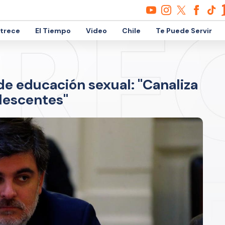
etrece
El Tiempo
Video
Chile
Te Puede Servir
de educación sexual: "Canaliza
olescentes"