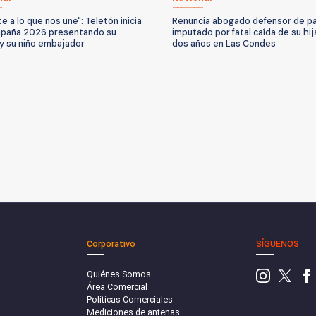
e a lo que nos une": Teletón inicia
Renuncia abogado defensor de p
mpaña 2026 presentando su
imputado por fatal caída de su hij
y su niño embajador
dos años en Las Condes
Corporativo
SÍGUENOS
Quiénes Somos
Área Comercial
Políticas Comerciales
Mediciones de antenas