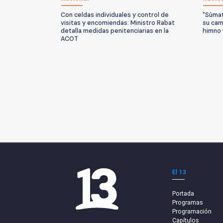
Con celdas individuales y control de
"Súmat
visitas y encomiendas: Ministro Rabat
su ca
detalla medidas penitenciarias en la
himno 
ACOT
El 13
Portada
Programas
Programación
Capítulos