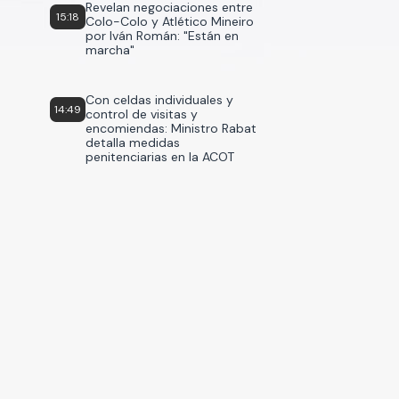
Revelan negociaciones entre
15:18
Colo-Colo y Atlético Mineiro
por Iván Román: "Están en
marcha"
Con celdas individuales y
14:49
control de visitas y
encomiendas: Ministro Rabat
detalla medidas
penitenciarias en la ACOT