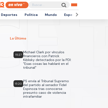
Deportes
Política
Mundo
Espectáculos
Empren
Lo Último
Michael Clark por vínculos
15:27
financieros con Patrick
Kiblisky detectados por la PDI:
"Esas cosas las hablaré en el
tribunal"
PS envía al Tribunal Supremo
15:20
del partido al senador Fidel
Espinoza tras conocerse
presunto caso de violencia
intrafamiliar