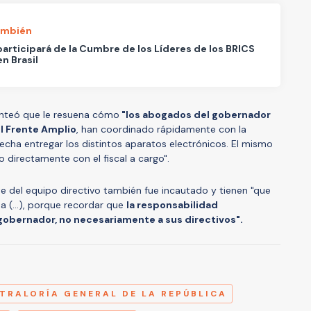
ambién
participará de la Cumbre de los Líderes de los BRICS
n Brasil
lanteó que le resuena cómo
"los abogados del gobernador
el Frente Amplio
, han coordinado rápidamente con la
fecha entregar los distintos aparatos electrónicos. El mismo
 directamente con el fiscal a cargo".
te del equipo directivo también fue incautado y tienen "que
a (...), porque recordar que
la responsabilidad
l gobernador, no necesariamente a sus directivos".
A
TRALORÍA GENERAL DE LA REPÚBLICA