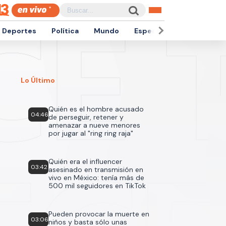
Deportes
Política
Mundo
Espectáculos
Empren
Lo Último
Quién es el hombre acusado
04:46
de perseguir, retener y
amenazar a nueve menores
por jugar al "ring ring raja"
Quién era el influencer
03:42
asesinado en transmisión en
vivo en México: tenía más de
500 mil seguidores en TikTok
Pueden provocar la muerte en
03:06
niños y basta sólo unas