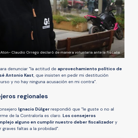
Aton- Claudio Orrego declaró de manera voluntaria ante la Fiscalía
ara denunciar "la actitud de
aprovechamiento político de
sé Antonio Kast
, que insisten en pedir mi destitución
urso y no hay ninguna acusación en mi contra".
jeros regionales
consejero
Ignacio Dülger
respondió que "le guste o no al
rme de la Contraloría es claro.
Los consejeros
lejo alguno en cumplir nuestro deber fiscalizador
y
or graves faltas a la probidad".