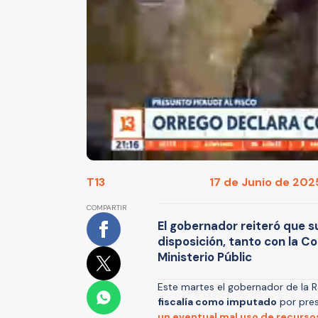
T13
17 de Junio de 2025
COMPARTIR
El gobernador reiteró que s
disposición, tanto con la C
Ministerio Públic
Este martes el gobernador de la 
fiscalía como imputado
por pres
un eventual mal uso de recurso