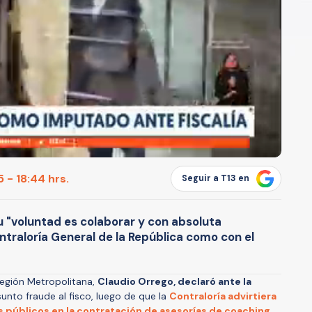
 - 18:44 hrs.
Seguir a T13 en
u "voluntad es colaborar y con absoluta
ontraloría General de la República como con el
Región Metropolitana,
Claudio Orrego, declaró ante la
unto fraude al fisco, luego de que la
Contraloría advirtiera
s públicos en la contratación de asesorías de coaching.