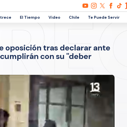
etrece
El Tiempo
Video
Chile
Te Puede Servir
 oposición tras declarar ante
e cumplirán con su "deber