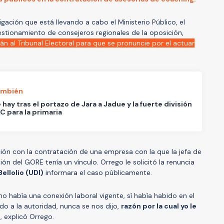
gación que está llevando a cabo el Ministerio Público, el
stionamiento de consejeros regionales de la oposición,
án al Tribunal Electoral para que se pronuncie por el actuar
ambién
 hay tras el portazo de Jara a Jadue y la fuerte división
PC para la primaria
ción con la contratación de una empresa con la que la jefa de
ión del GORE tenía un vínculo. Orrego le solicitó la renuncia
Bellolio (UDI)
informara el caso públicamente.
 no había una conexión laboral vigente, sí había habido en el
o a la autoridad, nunca se nos dijo,
razón por la cual yo le
"
, explicó Orrego.