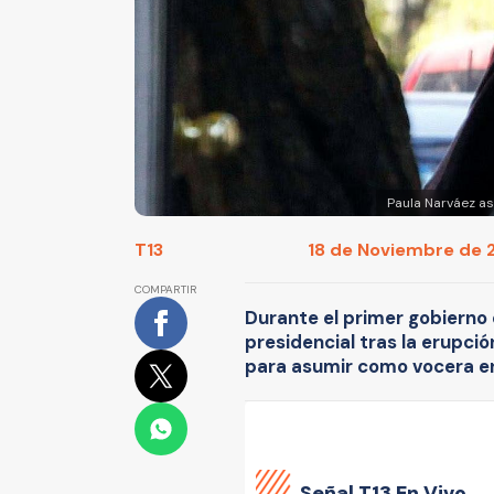
Paula Narváez a
T13
18 de Noviembre de 20
COMPARTIR
Durante el primer gobierno
presidencial tras la erupci
para asumir como vocera en
Señal
T13 En Vivo