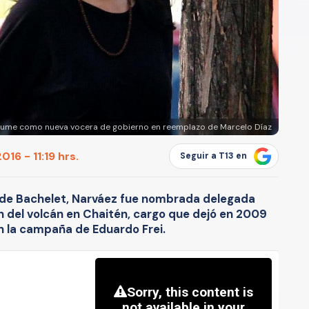
sume como nueva vocera de gobierno en reemplazo de Marcelo Díaz
16 - 11:19 hrs.
Seguir a T13 en
 de Bachelet, Narváez fue nombrada delegada
ón del volcán en Chaitén, cargo que dejó en 2009
 la campaña de Eduardo Frei.