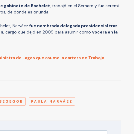
de gabinete de Bachelet
, trabajó en el Sernam y fue seremi
agos, de donde es oriunda.
chelet, Narváez
fue nombrada delegada presidencial tras
én
, cargo que dejó en 2009 para asumir como
vocera en la
 ministra de Lagos que asume la cartera de Trabajo
A
SEGEGOB
PAULA NARVÁEZ