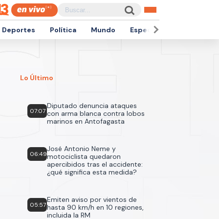
Deportes
Política
Mundo
Espectáculos
Empren
Lo Último
Diputado denuncia ataques
07:07
con arma blanca contra lobos
marinos en Antofagasta
José Antonio Neme y
06:49
motociclista quedaron
apercibidos tras el accidente:
¿qué significa esta medida?
Emiten aviso por vientos de
05:57
hasta 90 km/h en 10 regiones,
incluida la RM