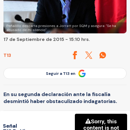
Peñailillo descarta presiones a Jorratt por SQM y asegura: "Se ha
abusado de mi silencio"
17 de Septiembre de 2015 - 15:10 hrs.
T13
Seguir a T13 en
En su segunda declaración ante la fiscalía
desmintió haber obstaculizado indagatorias.
Señal