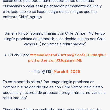
parlamento para poder dar respuesta a las demandas
ciudadanas y dejar esta polarización permanente de uno y
otro lado que no se hacen cargo de los riesgos que hoy
enfrenta Chile”, agregó.
Ximena Rincón sobre primarias con Chile Vamos: "No tengo
ningún problema en competir, si se decide que es con Chile
Vamos (...) no vamos a rehuir hacerlo"
🔸 EN VIVO por
#MesaCentral
»
https://t.co/XEHkd8qkuZ
pic.twitter.com/3JuZgmyhMb
— T13 (@T13)
March 9, 2025
En este sentido reiteró “no tengo ningún problema en
competir, si se decide que es con Chile Vamos, bajo cierto
esquema y acuerdo de propuesta programática, no vamos a
rehuir hacerlo".
Ximena Rincón fue consultada sobre cómo sería un pacto