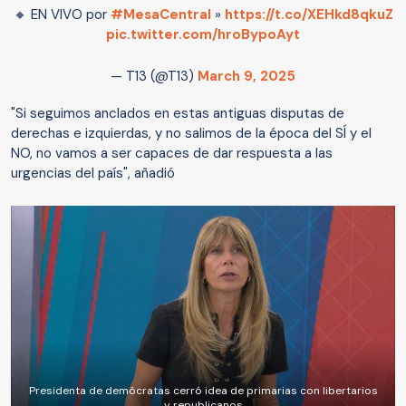
🔸 EN VIVO por
#MesaCentral
»
https://t.co/XEHkd8qkuZ
pic.twitter.com/hroBypoAyt
— T13 (@T13)
March 9, 2025
"Si seguimos anclados en estas antiguas disputas de
derechas e izquierdas, y no salimos de la época del SÍ y el
NO, no vamos a ser capaces de dar respuesta a las
urgencias del país", añadió
Presidenta de demócratas cerró idea de primarias con libertarios
y republicanos