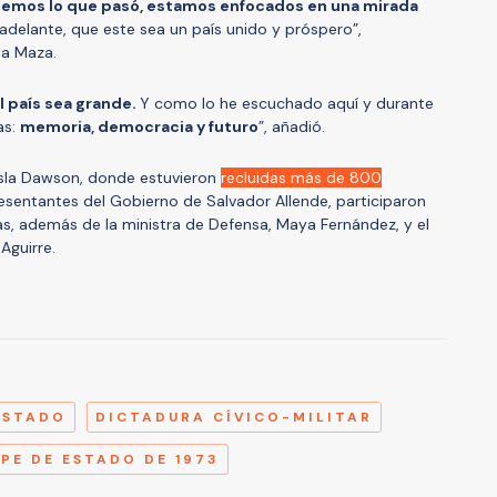
emos lo que pasó, estamos enfocados en una mirada
delante, que este sea un país unido y próspero”,
la Maza.
 país sea grande.
Y como lo he escuchado aquí y durante
as:
memoria, democracia y futuro
”, añadió.
Isla Dawson, donde estuvieron
recluidas más de 800
esentantes del Gobierno de Salvador Allende, participaron
mas, además de la ministra de Defensa, Maya Fernández, y el
 Aguirre.
A
ESTADO
DICTADURA CÍVICO-MILITAR
PE DE ESTADO DE 1973