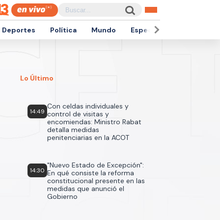
Deportes
Política
Mundo
Espectáculos
Empren
Lo Último
Con celdas individuales y
14:49
control de visitas y
encomiendas: Ministro Rabat
detalla medidas
penitenciarias en la ACOT
"Nuevo Estado de Excepción":
14:30
En qué consiste la reforma
constitucional presente en las
medidas que anunció el
Gobierno