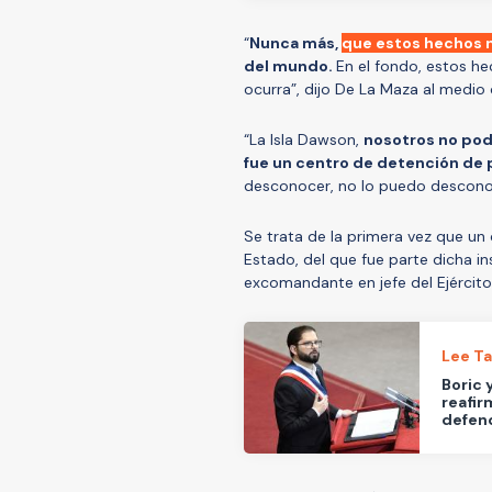
“
Nunca más,
que estos hechos 
del mundo.
En el fondo, estos h
ocurra”, dijo De La Maza al medio
“La Isla Dawson,
nosotros no pode
fue un centro de detención de p
desconocer, no lo puedo desconoce
Se trata de la primera vez que un
Estado, del que fue parte dicha in
excomandante en jefe del Ejércit
Lee T
Boric 
reafir
defend