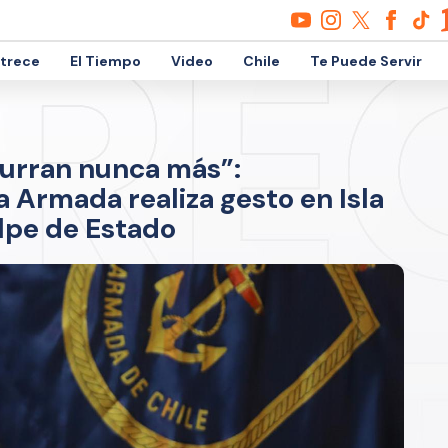
etrece
El Tiempo
Video
Chile
Te Puede Servir
curran nunca más”:
 Armada realiza gesto en Isla
lpe de Estado