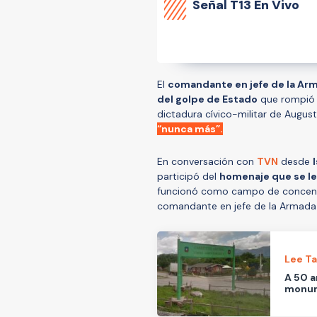
Señal
T13 En Vivo
El
comandante en jefe de la Arma
del golpe de Estado
que rompió l
dictadura cívico-militar de Augus
“nunca más”.
En conversación con
TVN
desde
participó del
homenaje que se le 
funcionó como campo de concentra
comandante en jefe de la Armada e
Lee T
A 50 a
monume