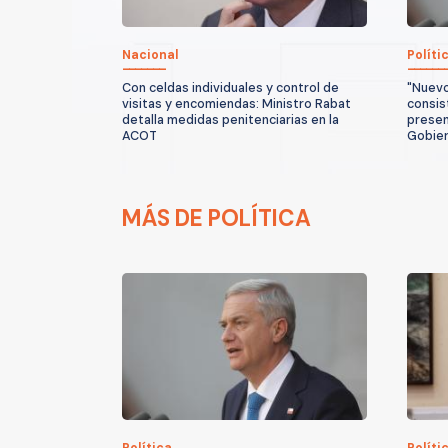
Nacional
Políti
Con celdas individuales y control de
"Nuevo
visitas y encomiendas: Ministro Rabat
consis
detalla medidas penitenciarias en la
presen
ACOT
Gobie
MÁS DE POLÍTICA
Política
Políti