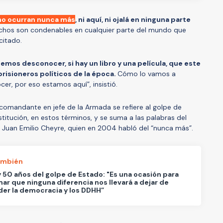
no ocurran nunca más
, ni aquí, ni ojalá en ninguna parte
echos son condenables en cualquier parte del mundo que
 citado.
mos desconocer, si hay un libro y una película, que este
risioneros políticos de la época.
Cómo lo vamos a
r, por eso estamos aquí”, insistió.
 comandante en jefe de la Armada se refiere al golpe de
stitución, en estos términos, y se suma a las palabras del
o Juan Emilio Cheyre, quien en 2004 habló del “nunca más”.
ambién
y 50 años del golpe de Estado: "Es una ocasión para
mar que ninguna diferencia nos llevará a dejar de
er la democracia y los DDHH”