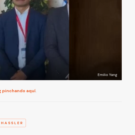
Emilio Yang
g pinchando aquí
.
A
 HASSLER