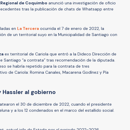
a Regional de Coquimbo
anunció una investigación de oficio
ntecedentes tras la publicación de chats de Whatsapp entre
eladas en
La Tercera
ocurrida el 7 de enero de 2022, la
n de un territorial suyo en la Municipalidad de Santiago con
za
ex territorial de Cariola que entró a la Dideco Dirección de
e Santiago “a contrata” tras recomendación de la diputada.
eso se habría repetido para la contrata de tres
ativo de Cariola: Romina Canales, Macarena Godínez y Pía
y Hassler al gobierno
hatearon el 30 de diciembre de 2022, cuando el presidente
eluna y a los 12 condenados en el marco del estallido social.
Font, actual jefe de Estado por el periodo 2022-2026.