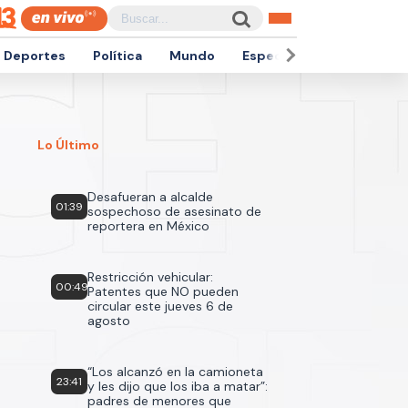
Deportes
Política
Mundo
Espectáculos
Empren
Lo Último
Desafueran a alcalde
01:39
sospechoso de asesinato de
reportera en México
Restricción vehicular:
00:49
Patentes que NO pueden
circular este jueves 6 de
agosto
“Los alcanzó en la camioneta
23:41
y les dijo que los iba a matar”:
padres de menores que