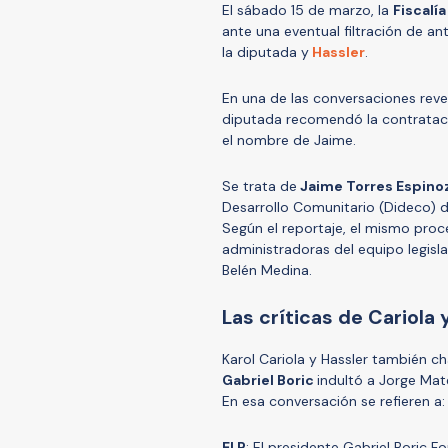
El sábado 15 de marzo, la
Fiscalí
ante una eventual filtración de a
la diputada y
Hassler
.
En una de las conversaciones rev
diputada recomendó la contratació
el nombre de Jaime.
Se trata de
Jaime Torres Espino
Desarrollo Comunitario (Dideco) d
Según el reportaje, el mismo proc
administradoras del equipo legisl
Belén Medina.
Las críticas de Cariola 
Karol Cariola y Hassler también c
Gabriel Boric
indultó a Jorge Mat
En esa conversación se refieren a:
El P
: El presidente Gabriel Boric 