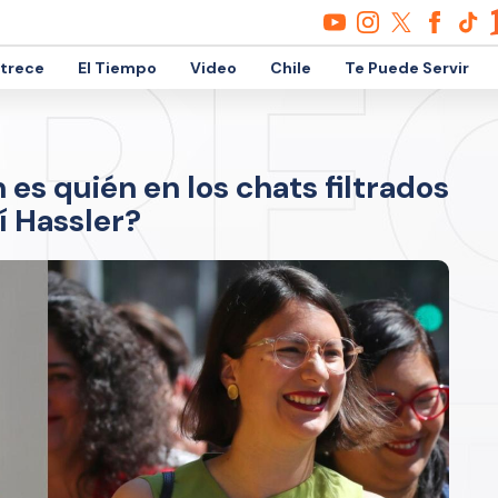
etrece
El Tiempo
Video
Chile
Te Puede Servir
 es quién en los chats filtrados
cí Hassler?