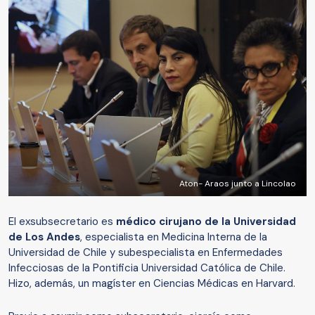
Aton- Araos junto a Lincolao
El exsubsecretario es
médico cirujano de la Universidad
de Los Andes
, especialista en Medicina Interna de la
Universidad de Chile y subespecialista en Enfermedades
Infecciosas de la Pontificia Universidad Católica de Chile.
Hizo, además, un magíster en Ciencias Médicas en Harvard.