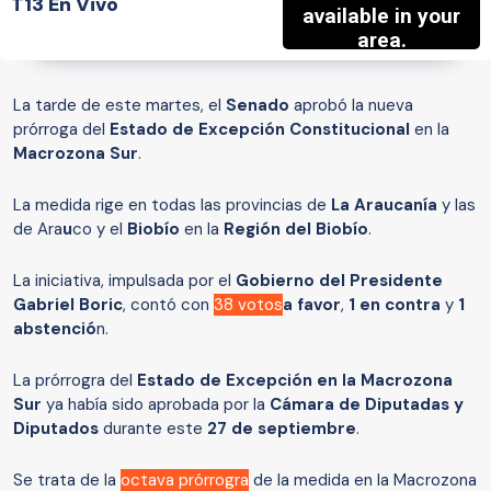
T13 En Vivo
La tarde de este martes, el
Senado
aprobó la nueva
prórroga del
Estado de Excepción Constitucional
en la
Macrozona Sur
.
La medida rige en todas las provincias de
La Araucanía
y las
de Ara
u
co y el
Biobío
en la
Región del Biobío
.
La iniciativa, impulsada por el
Gobierno del Presidente
Gabriel Boric
, contó con
38 votos
a favor
,
1 en contra
y
1
abstenció
n.
La prórrogra del
Estado de Excepción en la Macrozona
Sur
ya había sido aprobada por la
Cámara de Diputadas y
Diputados
durante este
27 de septiembre
.
Se trata de la
octava prórrogra
de la medida en la Macrozona