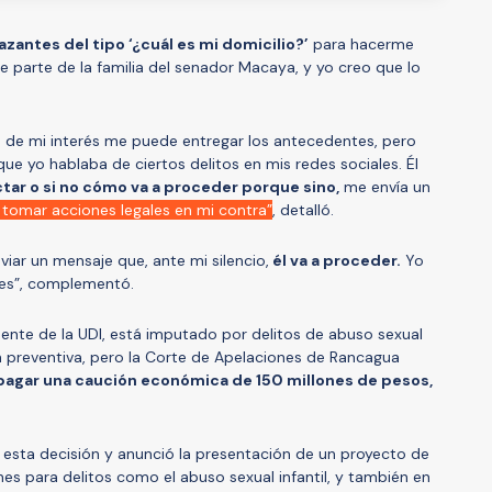
zantes del tipo ‘¿cuál es mi domicilio?’
para hacerme
e parte de la familia del senador Macaya, y yo creo que lo
s de mi interés me puede entregar los antecedentes, pero
ue yo hablaba de ciertos delitos en mis redes sociales. Él
actar o si no cómo va a proceder porque sino,
me envía un
 tomar acciones legales en mi contra”
, detalló.
iar un mensaje que, ante mi silencio,
él va a proceder.
Yo
les”, complementó.
ente de la UDI, está imputado por delitos de abuso sexual
ón preventiva, pero la Corte de Apelaciones de Rancagua
pagar una caución económica de 150 millones de pesos,
.
 esta decisión y anunció la presentación de un proyecto de
es para delitos como el abuso sexual infantil, y también en