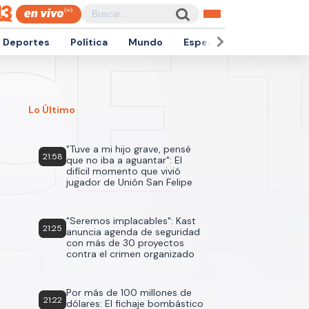
Deportes
Política
Mundo
Espectáculos
Empren
Lo Último
"Tuve a mi hijo grave, pensé
21:58
que no iba a aguantar": El
difícil momento que vivió
jugador de Unión San Felipe
"Seremos implacables": Kast
21:25
anuncia agenda de seguridad
con más de 30 proyectos
contra el crimen organizado
Por más de 100 millones de
21:22
dólares: El fichaje bombástico