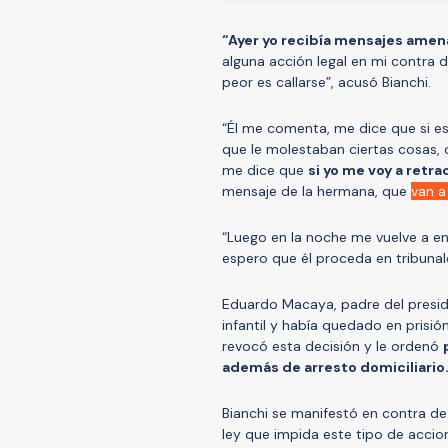
“Ayer yo recibía mensajes amena
alguna acción legal en mi contra d
peor es callarse”, acusó Bianchi.
“Él me comenta, me dice que si e
que le molestaban ciertas cosas, q
me dice que
si yo me voy a retr
mensaje de la hermana, que
van a
“Luego en la noche me vuelve a env
espero que él proceda en tribuna
Eduardo Macaya, padre del presid
infantil y había quedado en prisi
revocó esta decisión y le ordenó
además de arresto domiciliario
Bianchi se manifestó en contra de
ley que impida este tipo de accion