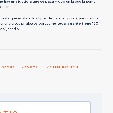
ue hay una justicia que se paga
y otra en la que la gente
Bianchi.
olesta que existan dos tipos de justicia, y creo que cuando
tener ciertos privilegios porque
no toda la gente tiene 150
asa”,
añadió.
A
 SEXUAL INFANTIL
KARIM BIANCHI