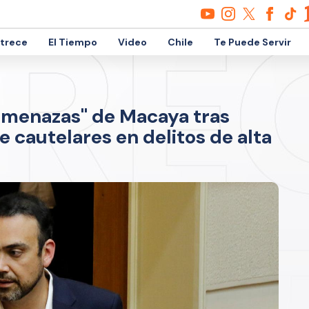
etrece
El Tiempo
Video
Chile
Te Puede Servir
amenazas" de Macaya tras
 cautelares en delitos de alta