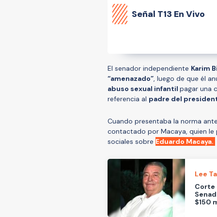
Señal
T13 En Vivo
El senador independiente
Karim B
“amenazado”
, luego de que él a
abuso sexual infantil
pagar una c
referencia al
padre del president
Cuando presentaba la norma ante 
contactado por Macaya, quien le p
sociales sobre
Eduardo Macaya.
Lee T
Corte 
Senad
$150 m