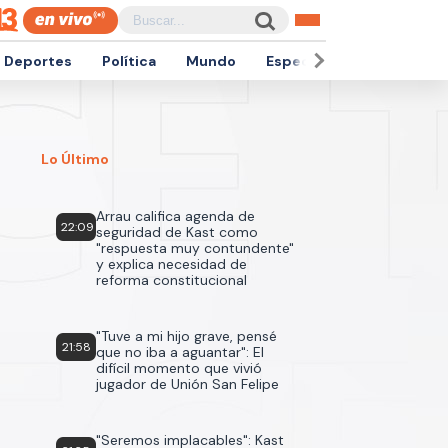
Deportes
Política
Mundo
Espectáculos
Empren
Lo Último
Arrau califica agenda de
22:09
seguridad de Kast como
"respuesta muy contundente"
y explica necesidad de
reforma constitucional
"Tuve a mi hijo grave, pensé
21:58
que no iba a aguantar": El
difícil momento que vivió
jugador de Unión San Felipe
"Seremos implacables": Kast