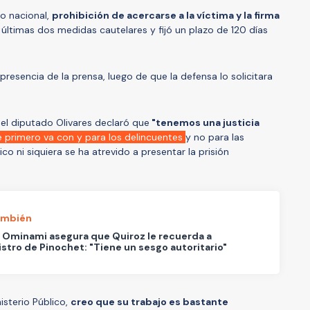
igo nacional,
prohibición de acercarse a la víctima y la firma
 últimas dos medidas cautelares y fijó un plazo de 120 días
 presencia de la prensa, luego de que la defensa lo solicitara
, el diputado Olivares declaró que
"tenemos una justicia
 primero va con y para los delincuentes
y no para las
ico ni siquiera se ha atrevido a presentar la prisión
ambién
 Ominami asegura que Quiroz le recuerda a
stro de Pinochet: "Tiene un sesgo autoritario"
isterio Público,
creo que su trabajo es bastante