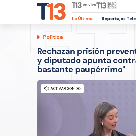
Lo Último
Reportajes Tel
Política
Rechazan prisión prevent
y diputado apunta contra 
bastante paupérrimo"