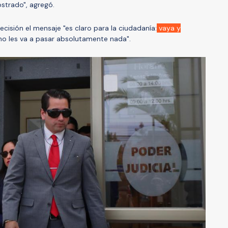
strado", agregó.
cisión el mensaje "es claro para la ciudadanía:
vaya y
 no les va a pasar absolutamente nada".