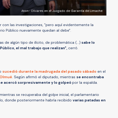
Aton- Olivares en el Juzgado de Garantía de Limache
r con las investigaciones, "pero aquí evidentemente la
terio Público nuevamente quedan al debe".
 de algún tipo de ilícito, de problemática (...)
sabe lo
úblico, el mal trabajo que realizan",
cerró.
do
sucedió durante la madrugada del pasado sábado
en el
 Olmué
. Según afirmó el diputado, mientras
se encontraba
 se acercó sorpresivamente y lo golpeó
por la espalda.
ientras se recuperaba del golpe inicial, el parlamentario
elo, donde posteriormente habría recibido
varias patadas en