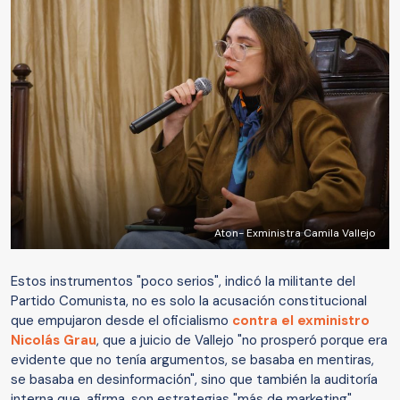
Aton- Exministra Camila Vallejo
Estos instrumentos "poco serios", indicó la militante del
Partido Comunista, no es solo la acusación constitucional
que empujaron desde el oficialismo
contra el exministro
Nicolás Grau
, que a juicio de Vallejo "no prosperó porque era
evidente que no tenía argumentos, se basaba en mentiras,
se basaba en desinformación", sino que también la auditoría
interna que, afirma, son estrategias "más de marketing".