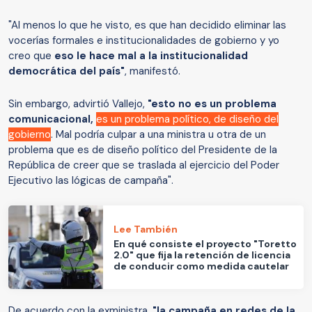
"Al menos lo que he visto, es que han decidido eliminar las
vocerías formales e institucionalidades de gobierno y yo
creo que
eso le hace mal a la institucionalidad
democrática del país"
, manifestó.
Sin embargo, advirtió Vallejo,
"esto no es un problema
comunicacional,
es un problema político, de diseño del
gobierno
. Mal podría culpar a una ministra u otra de un
problema que es de diseño político del Presidente de la
República de creer que se traslada al ejercicio del Poder
Ejecutivo las lógicas de campaña".
Lee También
En qué consiste el proyecto "Toretto
2.0" que fija la retención de licencia
de conducir como medida cautelar
De acuerdo con la exministra,
"la campaña en redes de la