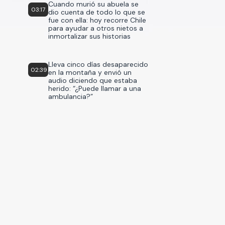
Cuando murió su abuela se
03:17
dio cuenta de todo lo que se
fue con ella: hoy recorre Chile
para ayudar a otros nietos a
inmortalizar sus historias
Lleva cinco días desaparecido
02:39
en la montaña y envió un
audio diciendo que estaba
herido: “¿Puede llamar a una
ambulancia?”