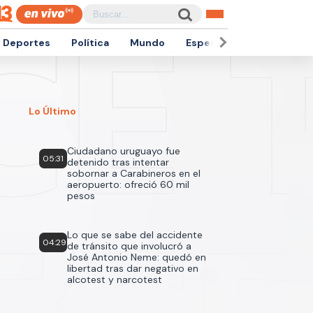
Deportes
Política
Mundo
Espectáculos
Empren
Lo Último
Ciudadano uruguayo fue
05:31
detenido tras intentar
sobornar a Carabineros en el
aeropuerto: ofreció 60 mil
pesos
Lo que se sabe del accidente
04:29
de tránsito que involucró a
José Antonio Neme: quedó en
libertad tras dar negativo en
alcotest y narcotest