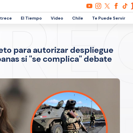
etrece
El Tiempo
Video
Chile
Te Puede Servir
eto para autorizar despliegue
banas si "se complica" debate