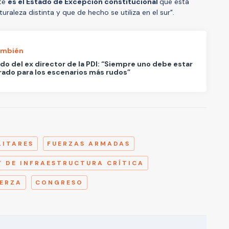
te
es el Estado de Excepción constitucional
que está
raleza distinta y que de hecho se utiliza en el sur".
ambién
o del ex director de la PDI: “Siempre uno debe estar
ado para los escenarios más rudos”
A
LITARES
FUERZAS ARMADAS
Y DE INFRAESTRUCTURA CRÍTICA
UERZA
CONGRESO