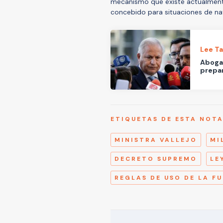
mecanismo que existe actualmen
concebido para situaciones de natu
Lee T
Abogad
prepar
ETIQUETAS DE ESTA NOT
MINISTRA VALLEJO
MI
DECRETO SUPREMO
LE
REGLAS DE USO DE LA F