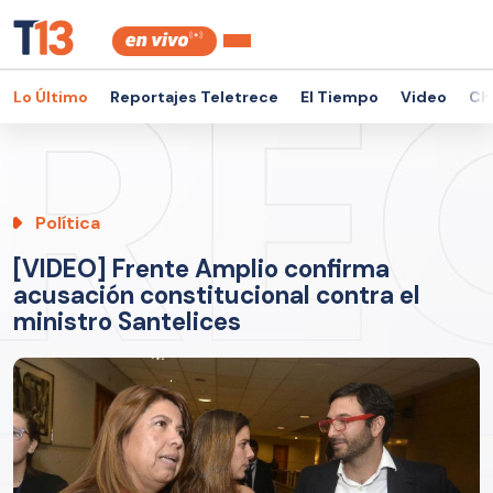
Lo Último
Reportajes Teletrece
El Tiempo
Video
Ch
Política
[VIDEO] Frente Amplio confirma
acusación constitucional contra el
ministro Santelices