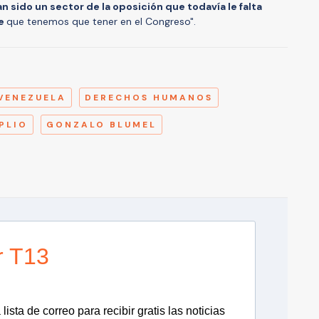
n sido un sector de la oposición que todavía le falta
te
que tenemos que tener en el Congreso".
A
VENEZUELA
DERECHOS HUMANOS
PLIO
GONZALO BLUMEL
r T13
lista de correo para recibir gratis las noticias