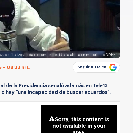
uela: "La izquierda extrema no está a la altura en materia de DDHH"
 - 08:38 hrs.
Seguir a T13 en
ral de la Presidencia señaló además en Tele13
lio hay "una incapacidad de buscar acuerdos".