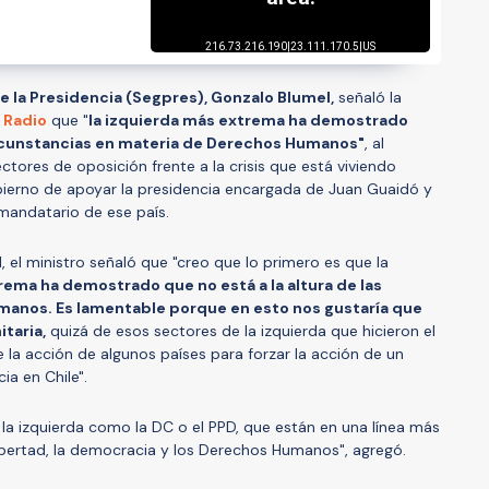
e la Presidencia (Segpres), Gonzalo Blumel,
señaló la
 Radio
que "
la izquierda más extrema ha demostrado
circunstancias en materia de Derechos Humanos"
, al
ectores de oposición frente a la crisis que está viviendo
gobierno de apoyar la presidencia encargada de Juan Guaidó y
andatario de ese país.
 el ministro señaló que "creo que lo primero es que la
rema ha demostrado que no está a la altura de las
manos. Es lamentable porque en esto nos gustaría que
taria,
quizá de esos sectores de la izquierda que hicieron el
 la acción de algunos países para forzar la acción de un
ia en Chile".
a izquierda como la DC o el PPD, que están en una línea más
ibertad, la democracia y los Derechos Humanos", agregó.