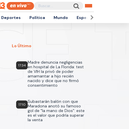
Deportes
Política
Mundo
Espectáculos
Empren
Lo Último
Madre denuncia negligencias
17:34
en hospital de La Florida: test
de VIH la privó de poder
amamantar a hijo recién
nacido y dice que no firmó
consentimiento
Subastarán balón con que
17:10
Maradona anotó su famoso
gol de "la mano de Dios": este
es el valor que podría superar
la venta