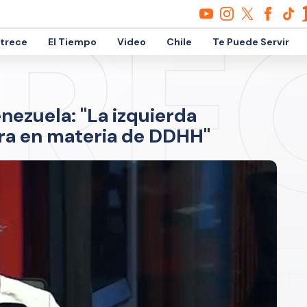
etrece
El Tiempo
Video
Chile
Te Puede Servir
nezuela: "La izquierda
ura en materia de DDHH"