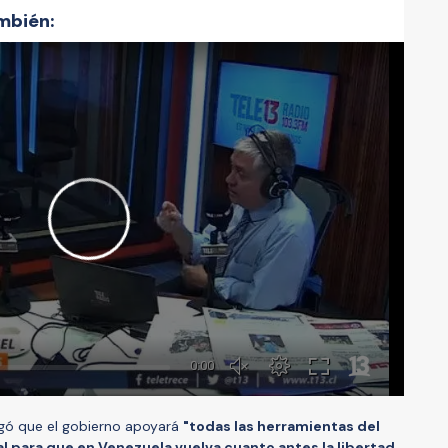
mbién:
egó que el gobierno apoyará
"todas las herramientas del
l para que en Venezuela vuelva cuanto antes la libertad