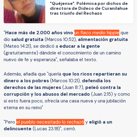
"Quéjense": Polémica por dichos de
directora de Dideco de Curanilahue
tras triunfo del Rechazo
"
Hace más de 2.000 años vino
un flaco medio hippie
que
dio
salud gratuita
(Marcos 10:52),
alimentación gratuita
(Mateo 14:21), se dedicó a
educar a la gente
(gratuitamente) dándole el conocimiento de un camino
nuevo de fe y esperanza", señalaba el texto.
Además, añadía que "quería
que los ricos repartieran su
dinero a los pobres
(Marcos 10:21),
defendía los
derechos de las mujeres
(Juan 8:7),
peleó contra la
corrupción y los abusos del mercado
(Juan 2:15) y como
si esto fuera poco, ofrecía una casa nueva y una jubilación
eterna en su reino"
"Pero
el pueblo necesitado lo rechazó
y
eligió a un
delincuente
(Lucas 23:18)", cerró.