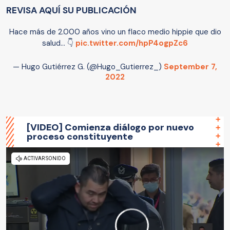
REVISA AQUÍ SU PUBLICACIÓN
Hace más de 2.000 años vino un flaco medio hippie que dio
salud... 👇
pic.twitter.com/hpP4ogpZc6
— Hugo Gutiérrez G. (@Hugo_Gutierrez_)
September 7,
2022
[VIDEO] Comienza diálogo por nuevo
proceso constituyente