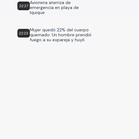
Avioneta aterriza de
22:27
emergencia en playa de
Iquique
Mujer quedó 22% del cuerpo
22:23
quemado: Un hombre prendió
fuego a su expareja y huyó