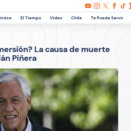
etrece
El Tiempo
Video
Chile
Te Puede Servir
umersión? La causa de muerte
ián Piñera