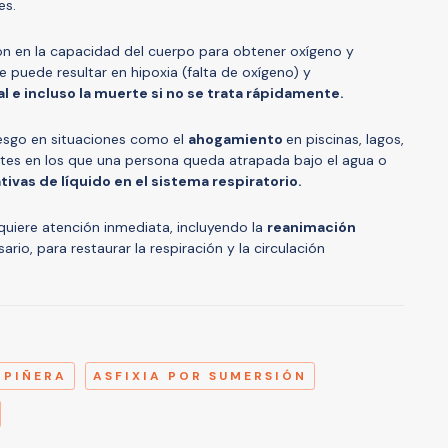
es.
ón en la capacidad del cuerpo para obtener oxígeno y
e puede resultar en hipoxia (falta de oxígeno) y
 e incluso la muerte si no se trata rápidamente.
iesgo en situaciones como el
ahogamiento
en piscinas, lagos,
ntes en los que una persona queda atrapada bajo el agua o
ivas de líquido en el sistema respiratorio.
uiere atención inmediata, incluyendo la
reanimación
ario, para restaurar la respiración y la circulación
A
 PIÑERA
ASFIXIA POR SUMERSIÓN