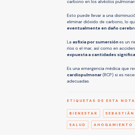
carbono en los alvéolos pulmonar
Esto puede llevar a una disminuci
eliminar dióxido de carbono, lo qu
eventualmente en daño cerebral
La
asfixia por sumersión
es un r
ríos o el mar, así como en accide
expuesta a cantidades significat
Es una emergencia médica que req
cardiopulmonar
(RCP) si es neces
adecuadas.
ETIQUETAS DE ESTA NOT
BIENESTAR
SEBASTIÁN
SALUD
AHOGAMIENTO