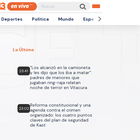
Deportes
Política
Mundo
Espectáculos
Empren
Lo Último
“Los alcanzó en la camioneta
23:41
y les dijo que los iba a matar”:
padres de menores que
jugaban ring-raja relatan
noche de terror en Vitacura
Reforma constitucional y una
23:02
agenda contra el crimen
organizado: los cuatro puntos
claves del plan de seguridad
de Kast