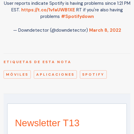
User reports indicate Spotify is having problems since 1:21 PM
EST.
https://t.co/1vfaUWB1XE
RT if you're also having
problems
#Spotifydown
— Downdetector (@downdetector)
March 8, 2022
ETIQUETAS DE ESTA NOTA
MÓVILES
APLICACIONES
SPOTIFY
Newsletter T13