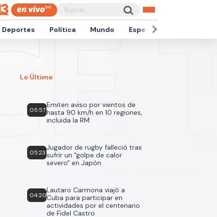
Deportes
Política
Mundo
Espectáculos
Empren
Lo Último
Emiten aviso por vientos de
05:57
hasta 90 km/h en 10 regiones,
incluida la RM
Jugador de rugby falleció tras
05:23
sufrir un "golpe de calor
severo" en Japón
Lautaro Carmona viajó a
04:20
Cuba para participar en
actividades por el centenario
de Fidel Castro