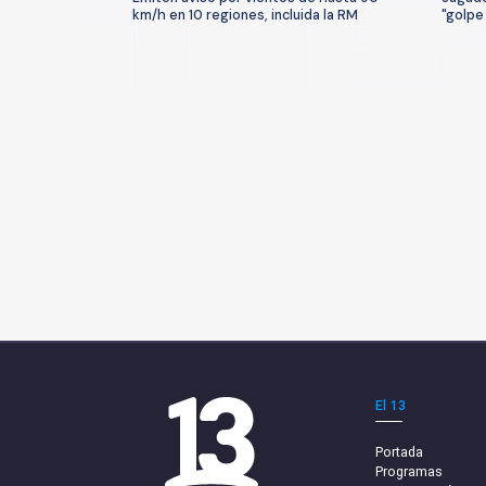
km/h en 10 regiones, incluida la RM
"golpe
El 13
Portada
Programas