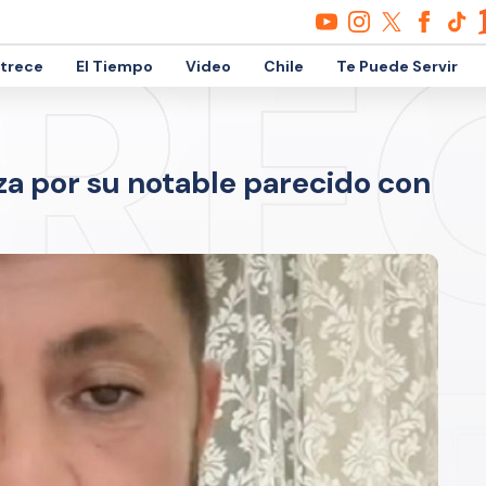
etrece
El Tiempo
Video
Chile
Te Puede Servir
liza por su notable parecido con