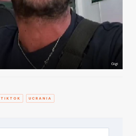
Gigi
A
TIKTOK
UCRANIA