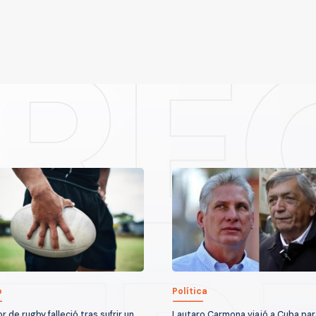
o
Política
 de rugby falleció tras sufrir un
Lautaro Carmona viajó a Cuba par