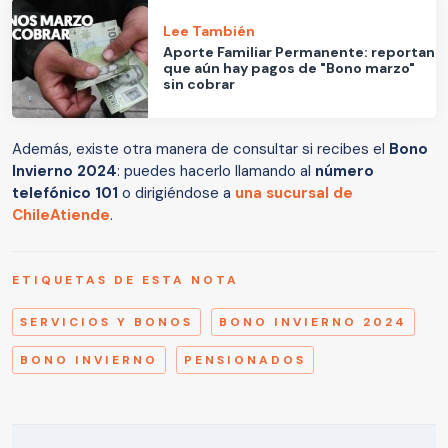
Lee También
Aporte Familiar Permanente: reportan
que aún hay pagos de "Bono marzo"
sin cobrar
Además, existe otra manera de consultar si recibes el
Bono
Invierno 2024
: puedes hacerlo llamando al
número
telefónico 101
o dirigiéndose a
una sucursal de
ChileAtiende
.
ETIQUETAS DE ESTA NOTA
SERVICIOS Y BONOS
BONO INVIERNO 2024
BONO INVIERNO
PENSIONADOS