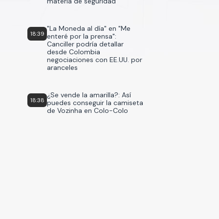
materia de seguridad
"La Moneda al día" en "Me
18:39
enteré por la prensa":
Canciller podría detallar
desde Colombia
negociaciones con EE.UU. por
aranceles
¿Se vende la amarilla?: Así
18:38
puedes conseguir la camiseta
de Vozinha en Colo-Colo