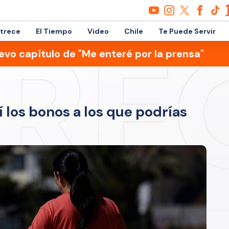
etrece
El Tiempo
Video
Chile
Te Puede Servir
evo capítulo de "Me enteré por la prensa"
 los bonos a los que podrías