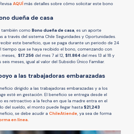
 Revisa
AQUÍ
más detalles sobre cómo solicitar este bono
Bono dueña de casa
o también como
Bono dueña de casa
, es un aporte
s a través del sistema Chile Seguridades y Oportunidades.
recibir este beneficio, que se paga durante un periodo de 24
el tiempo que se haya recibido el bono, comenzando con
is meses,
$17.256
del mes 7 al 12,
$11.864
del mes 13 al 18
y
 seis meses, igual al valor del Subsidio Único Familiar.
poyo a las trabajadoras embarazadas
eficio dirigido a las trabajadoras embarazadas y a los
e esté en gestación. El beneficio se entrega desde el
 es retroactivo a la fecha en que la madre entra en el
o del sueldo, el monto puede llegar hasta
$21,243
eneficio, se debe acudir a
ChileAtiende
, ya sea de forma
orma en línea.