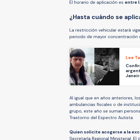
El horario de aplicación es
entre l
¿Hasta cuándo se aplica
La restricción vehicular estará vi
periodo de mayor concentración d
Lee T
Confir
argent
Janeir
Al igual que en años anteriores, l
ambulancias fiscales o de institu
grupo, este año se suman persona
Trastorno del Espectro Autista.
Quien solicite acogerse a la ex
Secretaría Regional Ministerial. 