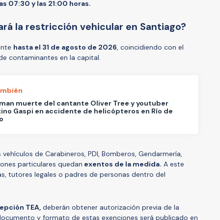
as 07:30 y las 21:00 horas.
rá la restricción vehicular en Santiago?
gente
hasta el 31 de agosto de 2026
, coincidiendo con el
e contaminantes en la capital.
ambién
man muerte del cantante Oliver Tree y youtuber
ino Gaspi en accidente de helicópteros en Río de
o
os vehículos de Carabineros, PDI, Bomberos, Gendarmería,
ciones particulares quedan
exentos de la medida.
A este
s, tutores legales o padres de personas dentro del
cepción TEA,
deberán obtener autorización previa de la
El documento y formato de estas exenciones será publicado en