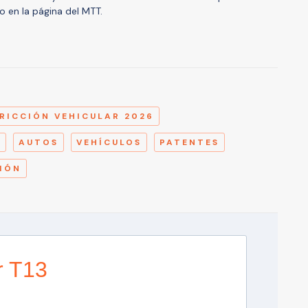
do en la página del MTT.
A
RICCIÓN VEHICULAR 2026
R
AUTOS
VEHÍCULOS
PATENTES
IÓN
r T13