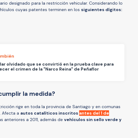
rio designado para la restricción vehicular. Considerando lo
ehículos cuyas patentes terminen en los
siguientes dígitos:
ambién
ular olvidado que se convirtió en la prueba clave para
ecer el crimen de la "Narco Reina" de Peñaflor
cumplir la medida?
tricción rige en toda la provincia de Santiago y en comunas
. Afecta a
autos catalíticos inscritos
antes del 1 de
s anteriores a 2011, además de
vehículos sin sello verde y