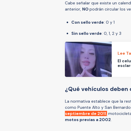
Cabe señalar que existe un calenda
anterior,
NO
podrán circular los v
Con sello verde
: 0 y 1
Sin sello verde
: 0, 1, 2 y 3
Lee T
El cel
esclar
¿Qué vehículos deben 
La normativa establece que la res
como Puente Alto y San Bernardo
septiembre de 2011
,
motocicleta
motos previas a 2002
.