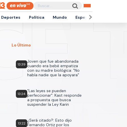
Deportes
Política
Mundo
Espectáculos
Empren
Lo Último
Joven que fue abandonada
13:39
cuando era bebé empatiza
con su madre biológica: "No
había nadie que la apoyara"
"Las leyes se pueden
13:24
perfeccionar": Kast responde
a propuesta que busca
suspender la Ley Karin
¿Será citado?: Esto dijo
13:22
Fernando Ortiz por los