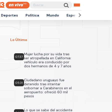
Deportes
Política
Mundo
Espectáculos
Empren
Lo Último
Mujer lucha por su vida tras
07:37
ser atropellada en California:
vehículo era conducido por
dos hermanos de 4 y 7 años
Ciudadano uruguayo fue
05:31
detenido tras intentar
sobornar a Carabineros en el
aeropuerto: ofreció 60 mil
pesos
Lo que se sabe del accidente