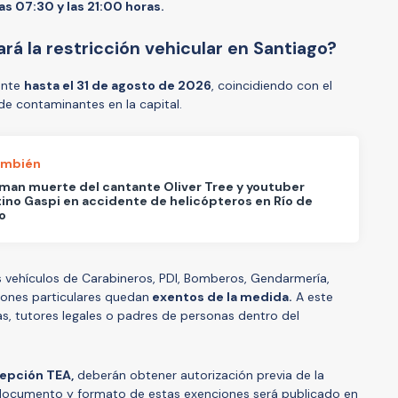
as 07:30 y las 21:00 horas.
rá la restricción vehicular en Santiago?
gente
hasta el 31 de agosto de 2026
, coincidiendo con el
e contaminantes en la capital.
ambién
man muerte del cantante Oliver Tree y youtuber
ino Gaspi en accidente de helicópteros en Río de
o
os vehículos de Carabineros, PDI, Bomberos, Gendarmería,
ciones particulares quedan
exentos de la medida.
A este
s, tutores legales o padres de personas dentro del
cepción TEA,
deberán obtener autorización previa de la
El documento y formato de estas exenciones será publicado en