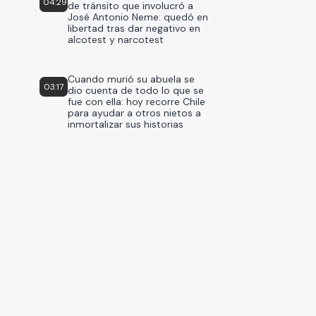
04:29
de tránsito que involucró a
José Antonio Neme: quedó en
libertad tras dar negativo en
alcotest y narcotest
Cuando murió su abuela se
03:17
dio cuenta de todo lo que se
fue con ella: hoy recorre Chile
para ayudar a otros nietos a
inmortalizar sus historias