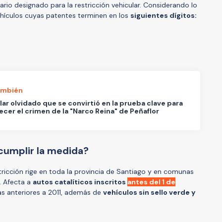
rio designado para la restricción vehicular. Considerando lo
ehículos cuyas patentes terminen en los
siguientes dígitos:
ambién
ular olvidado que se convirtió en la prueba clave para
ecer el crimen de la "Narco Reina" de Peñaflor
cumplir la medida?
tricción rige en toda la provincia de Santiago y en comunas
. Afecta a
autos catalíticos inscritos
antes del 1 de
s anteriores a 2011, además de
vehículos sin sello verde y