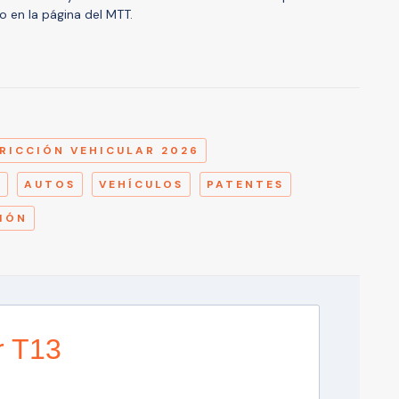
do en la página del MTT.
A
RICCIÓN VEHICULAR 2026
R
AUTOS
VEHÍCULOS
PATENTES
IÓN
r T13