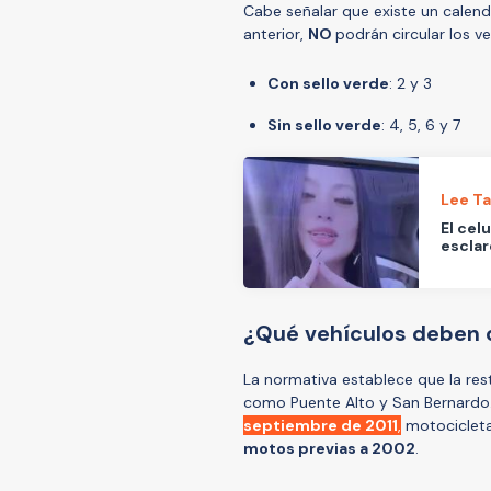
Cabe señalar que existe un calenda
anterior,
NO
podrán circular los v
Con sello verde
: 2 y 3
Sin sello verde
: 4, 5, 6 y 7
Lee T
El cel
esclar
¿Qué vehículos deben 
La normativa establece que la res
como Puente Alto y San Bernardo
septiembre de 2011
,
motocicleta
motos previas a 2002
.