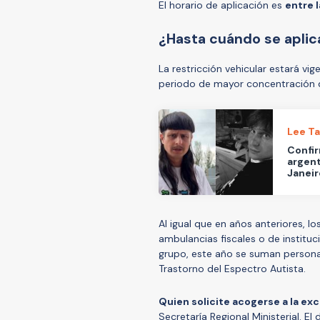
El horario de aplicación es
entre l
¿Hasta cuándo se aplica
La restricción vehicular estará vi
periodo de mayor concentración d
Lee T
Confir
argent
Janeir
Al igual que en años anteriores, l
ambulancias fiscales o de institu
grupo, este año se suman persona
Trastorno del Espectro Autista.
Quien solicite acogerse a la ex
Secretaría Regional Ministerial. 