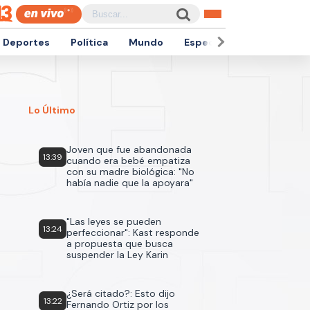
Deportes
Política
Mundo
Espectáculos
Empren
Lo Último
Joven que fue abandonada
13:39
cuando era bebé empatiza
con su madre biológica: "No
había nadie que la apoyara"
"Las leyes se pueden
13:24
perfeccionar": Kast responde
a propuesta que busca
suspender la Ley Karin
¿Será citado?: Esto dijo
13:22
Fernando Ortiz por los