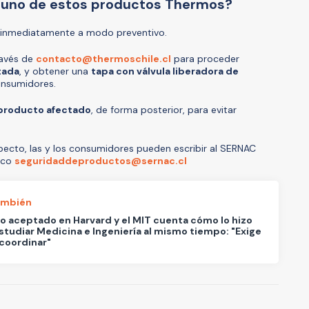
lguno de estos productos Thermos?
inmediatamente a modo preventivo.
ravés de
contacto@thermoschile.cl
para proceder
tada
, y obtener una
tapa con válvula liberadora de
onsumidores.
l producto afectado
, de forma posterior, para evitar
specto, las y los consumidores pueden escribir al SERNAC
nico
seguridaddeproductos@sernac.cl
ambién
o aceptado en Harvard y el MIT cuenta cómo lo hizo
studiar Medicina e Ingeniería al mismo tiempo: "Exige
coordinar"
A