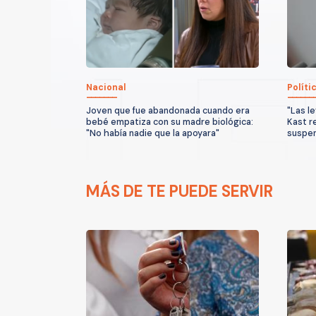
Nacional
Políti
Joven que fue abandonada cuando era
"Las l
bebé empatiza con su madre biológica:
Kast r
"No había nadie que la apoyara"
suspen
MÁS DE TE PUEDE SERVIR