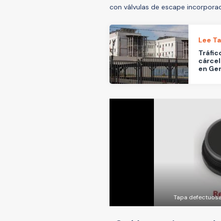
con válvulas de escape incorpora
Lee T
Tráfic
cárcel
en Ge
Tapa defectuosa 