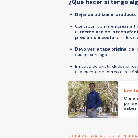
¿Qué hacer si tengo a
Dejar de utilizar el producto
Contactar con la empresa a t
al
reemplazo de la tapa afec
presión, sin costo
para los c
Devolver la tapa original de
cualquier riesgo.
En caso de existir dudas al re
a la cuenta de correo electró
Lee T
Chilen
para e
saber 
ETIQUETAS DE ESTA NOT