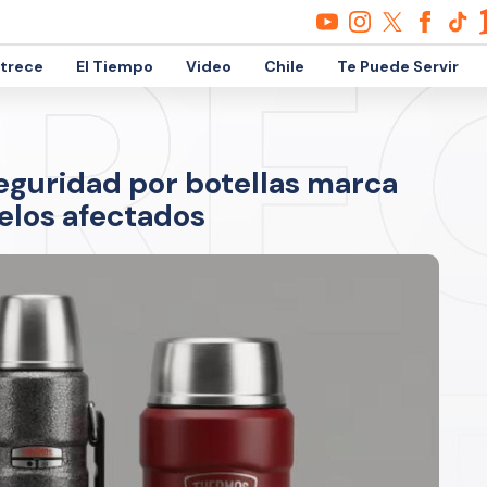
etrece
El Tiempo
Video
Chile
Te Puede Servir
eguridad por botellas marca
elos afectados