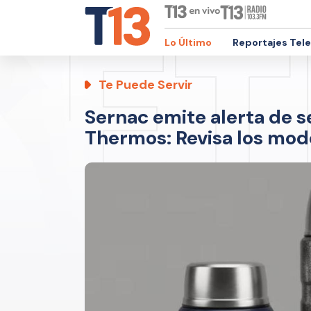
Lo Último
Reportajes Tel
Te Puede Servir
Sernac emite alerta de s
Thermos: Revisa los mod