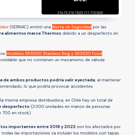
midor
(SERNAC) emitió una
Alerta de Seguridad
por las
ara alimentos marca Thermos
debido a un desperfecto en
 los
modelos SK3000 Stainless King y SK3020 Food
oxidable que no contienen un mecanismo de válvula
pa de ambos productos podría salir eyectada
, al mantener
comendado, lo que podría provocar accidentes.
a misma empresa distribuidora, en Chile hay un total de
e desperfecto
(2.000 unidades en manos de personas
y 700 en stock).
tos importantes entre 2018 y 2022
son los afectados por
a, todas las importaciones ya incluían los modelos con tapas