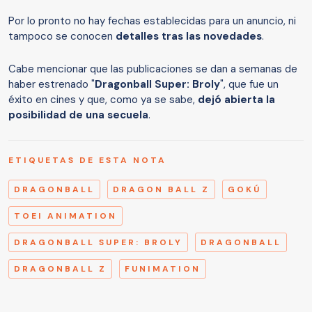
Por lo pronto no hay fechas establecidas para un anuncio, ni
tampoco se conocen
detalles tras las novedades
.
Cabe mencionar que las publicaciones se dan a semanas de
haber estrenado "
Dragonball Super: Broly
", que fue un
éxito en cines y que, como ya se sabe,
dejó abierta la
posibilidad de una secuela
.
ETIQUETAS DE ESTA NOTA
DRAGONBALL
DRAGON BALL Z
GOKÚ
TOEI ANIMATION
DRAGONBALL SUPER: BROLY
DRAGONBALL
DRAGONBALL Z
FUNIMATION