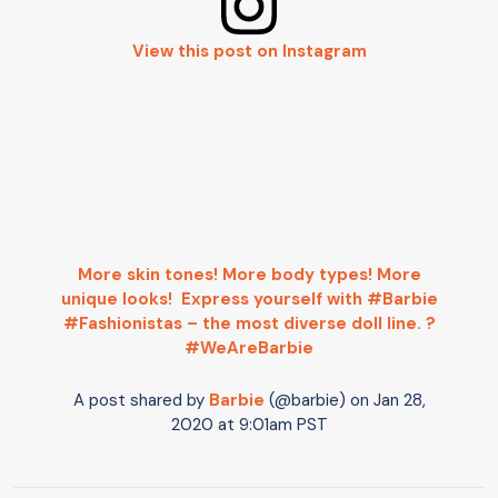
View this post on Instagram
More skin tones!⁣ More body types!⁣ More
unique looks!⁣ ⁣ Express yourself with #Barbie
#Fashionistas – the most diverse doll line. ?
#WeAreBarbie⁣
A post shared by
Barbie
(@barbie) on
Jan 28,
2020 at 9:01am PST