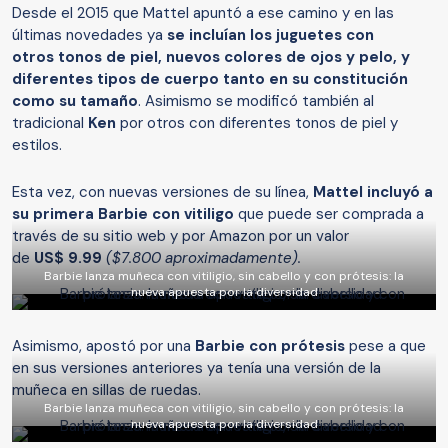
Desde el 2015 que Mattel apuntó a ese camino y en las
últimas novedades ya
se incluían los juguetes con
otros tonos de piel, nuevos colores de ojos y pelo, y
diferentes tipos de cuerpo tanto en su constitución
como su tamaño
. Asimismo se modificó también al
tradicional
Ken
por otros con diferentes tonos de piel y
estilos.
Esta vez, con nuevas versiones de su línea,
Mattel incluyó a
su primera Barbie con vitiligo
que puede ser comprada a
través de su sitio web y por Amazon por un valor
de
US$
9.99
($7.800 aproximadamente).
Barbie lanza muñeca con vitiligio, sin cabello y con prótesis: la
nueva apuesta por la diversidad
Asimismo, apostó por una
Barbie con prótesis
pese a que
en sus versiones anteriores ya tenía una versión de la
muñeca en sillas de ruedas.
Barbie lanza muñeca con vitiligio, sin cabello y con prótesis: la
nueva apuesta por la diversidad