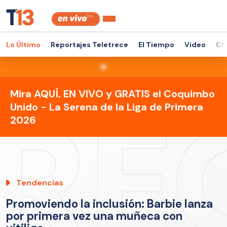
Lo Último
Reportajes Teletrece
El Tiempo
Video
Ch
Mira AQUÍ, EN VIVO y GRATIS el Coquimbo
Unido - La Serena de la Liga de Primera
2026
Tendencias
Promoviendo la inclusión: Barbie lanza
por primera vez una muñeca con