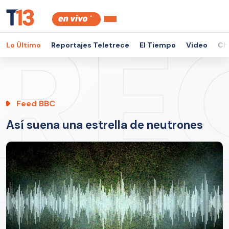
Lo Último
Reportajes Teletrece
El Tiempo
Video
Ch
Feed BBC
Así suena una estrella de neutrones