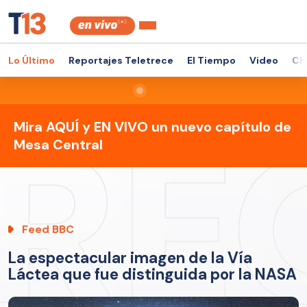
Lo Último
Reportajes Teletrece
El Tiempo
Video
Ch
Mira AQUÍ y EN VIVO un nuevo capítulo de
Mesa Central
Feed BBC
La espectacular imagen de la Vía
Láctea que fue distinguida por la NASA