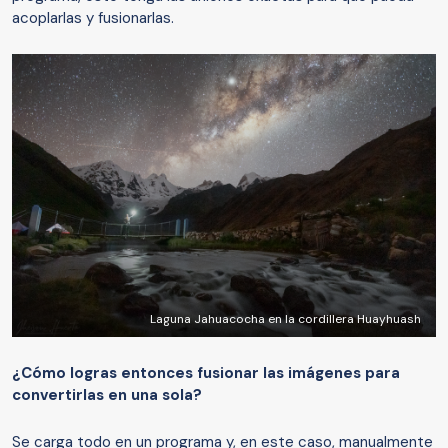
acoplarlas y fusionarlas.
Laguna Jahuacocha en la cordillera Huayhuash
¿
C
ó
mo
logras entonces
fusiona
r
las imágenes para
convertirlas en una sola?
Se carga todo en un programa y, en este caso, manualmente