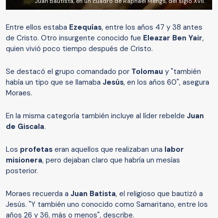
Juan Bautista, en un cuadro de Raphael Mengs, del siglo XVII.
Entre ellos estaba
Ezequías
, entre los años 47 y 38 antes
de Cristo. Otro insurgente conocido fue
Eleazar Ben Yair
,
quien vivió poco tiempo después de Cristo.
Se destacó el grupo comandado por
Tolomau
y "también
había un tipo que se llamaba
Jesús
, en los años 60", asegura
Moraes.
En la misma categoría también incluye al líder rebelde
Juan
de Giscala
.
Los
profetas
eran aquellos que realizaban una
labor
misionera
, pero dejaban claro que habría un mesías
posterior.
Moraes recuerda a
Juan Batista
, el religioso que bautizó a
Jesús. "Y también uno conocido como Samaritano, entre los
años 26 y 36, más o menos", describe.