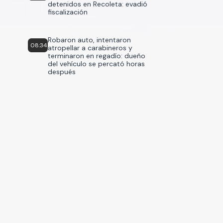
detenidos en Recoleta: evadió
fiscalización
Robaron auto, intentaron
08:34
atropellar a carabineros y
terminaron en regadío: dueño
del vehículo se percató horas
después