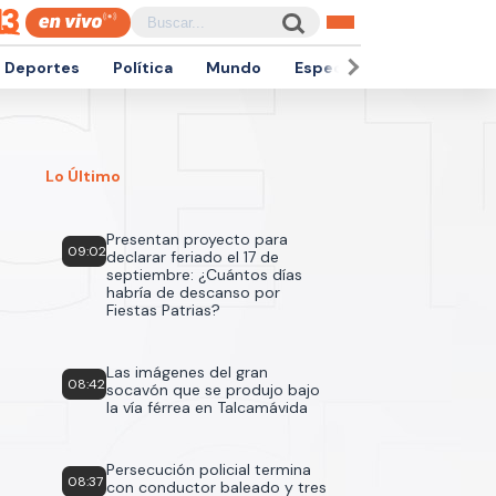
Deportes
Política
Mundo
Espectáculos
Empren
Lo Último
Presentan proyecto para
09:02
declarar feriado el 17 de
septiembre: ¿Cuántos días
habría de descanso por
Fiestas Patrias?
Las imágenes del gran
08:42
socavón que se produjo bajo
la vía férrea en Talcamávida
Persecución policial termina
08:37
con conductor baleado y tres