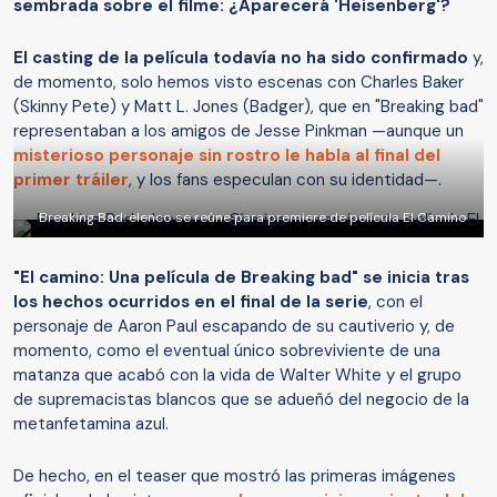
sembrada sobre el filme: ¿Aparecerá 'Heisenberg'?
El casting de la película todavía no ha sido confirmado
y,
de momento, solo hemos visto escenas con Charles Baker
(Skinny Pete) y Matt L. Jones (Badger), que en "Breaking bad"
representaban a los amigos de Jesse Pinkman —aunque un
misterioso personaje sin rostro le habla al final del
primer tráiler
, y los fans especulan con su identidad—.
Breaking Bad: elenco se reúne para premiere de película El Camino
"El camino: Una película de Breaking bad" se inicia tras
los hechos ocurridos en el final de la serie
, con el
personaje de Aaron Paul escapando de su cautiverio y, de
momento, como el eventual único sobreviviente de una
matanza que acabó con la vida de Walter White y el grupo
de supremacistas blancos que se adueñó del negocio de la
metanfetamina azul.
De hecho, en el teaser que mostró las primeras imágenes