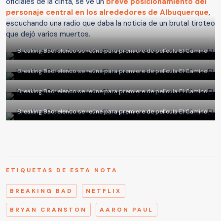
oficiales de la cinta, se ve un
breve posicionamiento del
personaje central en los alrededores de Albuquerque
,
escuchando una radio que daba la noticia de un brutal tiroteo
que dejó varios muertos.
Breaking Bad: elenco se reúne para premiere de película El Camino
Breaking Bad: elenco se reúne para premiere de película El Camino
Breaking Bad: elenco se reúne para premiere de película El Camino
Breaking Bad: elenco se reúne para premiere de película El Camino
ETIQUETAS DE ESTA NOTA
BREAKING BAD
NETFLIX
BRYAN CRANSTON
AARON PAUL