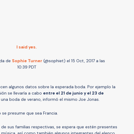
I said yes.
ida de
Sophie Turner
(@sophiet) el
15 Oct, 2017 a las
10:39 PDT
ocen algunos datos sobre la esperada boda. Por ejemplo la
ión se llevaría a cabo
entre el 21 de junio y el 23 de
rá una boda de verano, informó el mismo Joe Jonas.
do se presume que sea Francia.
 de sus familias respectivas, se espera que estén presentes
a música, así como también algunos integrantes del elenco