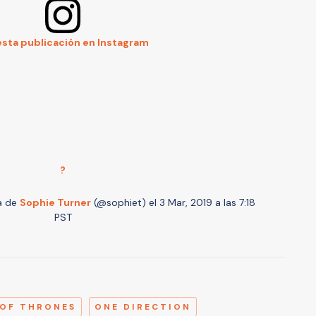
esta publicación en Instagram
?
a de
Sophie Turner
(@sophiet) el
3 Mar, 2019 a las 7:18
PST
A
OF THRONES
ONE DIRECTION