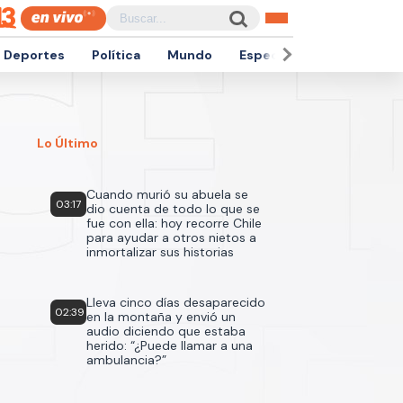
Deportes
Política
Mundo
Espectáculos
Empren
Lo Último
Cuando murió su abuela se
03:17
dio cuenta de todo lo que se
fue con ella: hoy recorre Chile
para ayudar a otros nietos a
inmortalizar sus historias
Lleva cinco días desaparecido
02:39
en la montaña y envió un
audio diciendo que estaba
herido: “¿Puede llamar a una
ambulancia?”