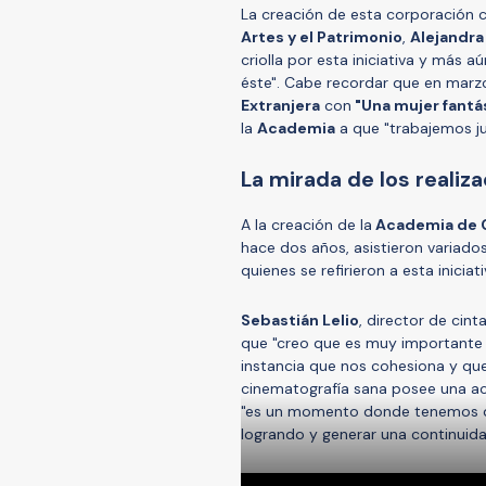
La creación de esta corporación 
Artes y el Patrimonio
,
Alejandra
criolla por esta iniciativa y más
éste". Cabe recordar que en mar
Extranjera
con
"Una mujer fantá
la
Academia
a que "trabajemos ju
La mirada de los realiz
A la creación de la
Academia de C
hace dos años, asistieron variado
quienes se refirieron a esta iniciati
Sebastián Lelio
, director de cin
que "creo que es muy importante 
instancia que nos cohesiona y qu
cinematografía sana posee una a
"es un momento donde tenemos qu
logrando y generar una continuida