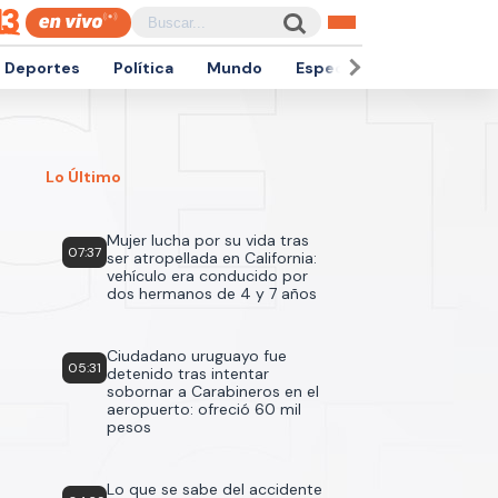
Deportes
Política
Mundo
Espectáculos
Empren
Lo Último
Mujer lucha por su vida tras
07:37
ser atropellada en California:
vehículo era conducido por
dos hermanos de 4 y 7 años
Ciudadano uruguayo fue
05:31
detenido tras intentar
sobornar a Carabineros en el
aeropuerto: ofreció 60 mil
pesos
Lo que se sabe del accidente