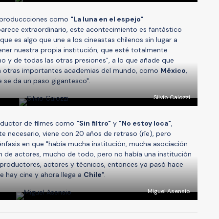
e produccciones como
"La luna en el espejo"
parece extraordinario, este acontecimiento es fantástico
rque es algo que une a los cineastas chilenos sin lugar a
tener nuestra propia institución, que esté totalmente
no y de todas las otras presiones", a lo que añade que
on otras importantes academias del mundo, como
México
,
ue se da un paso gigantesco".
Silvio Caiozzi
oductor de filmes como
"Sin filtro"
y
"No estoy loca"
,
e necesario, viene con 20 años de retraso (ríe), pero
énfasis en que "había mucha institución, mucha asociación
 de actores, mucho de todo, pero no había una institución
, productores, actores y técnicos, entonces ya pasó hace
 hay cine y ahora llega a
Chile
".
Miguel Asensio