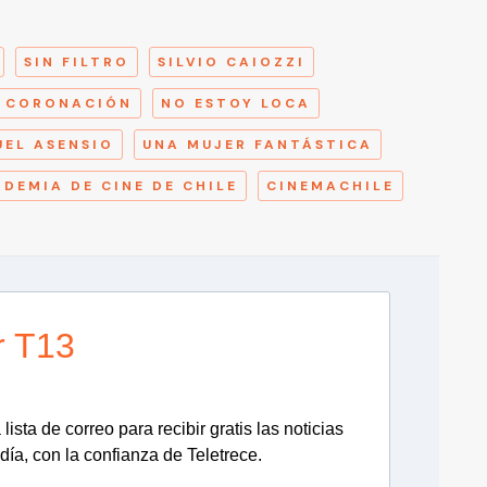
A
SIN FILTRO
SILVIO CAIOZZI
CORONACIÓN
NO ESTOY LOCA
UEL ASENSIO
UNA MUJER FANTÁSTICA
DEMIA DE CINE DE CHILE
CINEMACHILE
r T13
lista de correo para recibir gratis las noticias
día, con la confianza de Teletrece.