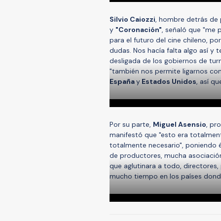
Silvio Caiozzi
, hombre detrás d
y
"Coronación"
, señaló que "me 
para el futuro del cine chileno, po
dudas. Nos hacía falta algo así y 
desligada de los gobiernos de tur
"también nos permite ligarnos c
España
y
Estados Unidos
, así q
Por su parte,
Miguel Asensio
, pr
manifestó que "esto era totalment
totalmente necesario", poniendo 
de productores, mucha asociación
que aglutinara a todo, directores
mucho tiempo en los países donde