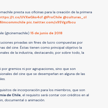
achile presta sus oficinas para la creación de la primera
https://t.co/UVXwGko4cf
@ProChile
@culturas_cl
filmcommchile
pic.twitter.com/x9SVgzfbcu
ile (@cinemachile)
15 de junio de 2018
tuciones privadas sin fines de lucro compuestas por
nas del cine. Éstas tienen como principal objetivo la
nales de la industria, destacando, por sobre todo, la
 por gremios ni por agrupaciones, sino que son
ionales del cine que se desempeñan en alguna de las
les.
quisitos de incorporación para los miembros, que son
ia de Chile
, el requisito será contar con créditos en al
ón, documental o animación.