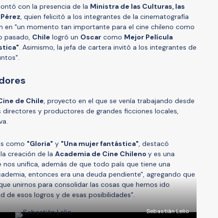
contó con la presencia de la
Ministra de las Culturas, las
 Pérez
, quien felicitó a los integrantes de la cinematografía
 aún en "un momento tan importante para el cine chileno como
zo pasado,
Chile
logró un
Oscar
como
Mejor Película
stica"
. Asimismo, la jefa de cartera invitó a los integrantes de
ntos".
adores
ine de Chile
, proyecto en el que se venía trabajando desde
s directores y productores de grandes ficciones locales,
va.
tas como
"Gloria"
y
"Una mujer fantástica"
, destacó
la creación de la
Academia de Cine Chileno
y es una
e nos unifica, además de que todo país que tiene una
cademia, entonces era una deuda pendiente", agregando que
e unirnos para consolidar las cosas que hemos ido
d de esos logros y de esas posibilidades".
Sebastián Lelio