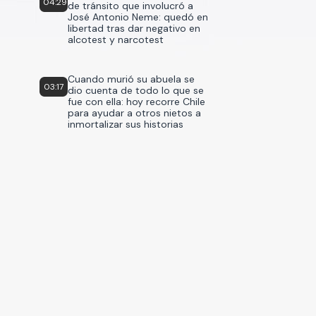
04:29
de tránsito que involucró a
José Antonio Neme: quedó en
libertad tras dar negativo en
alcotest y narcotest
Cuando murió su abuela se
03:17
dio cuenta de todo lo que se
fue con ella: hoy recorre Chile
para ayudar a otros nietos a
inmortalizar sus historias