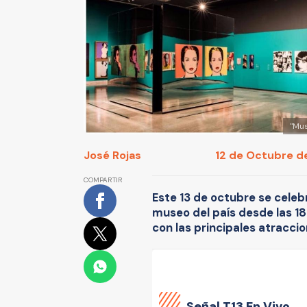
"Mus
José Rojas
12 de Octubre de
COMPARTIR
Este 13 de octubre se celebr
museo del país desde las 18
con las principales atraccio
Señal
T13 En Vivo