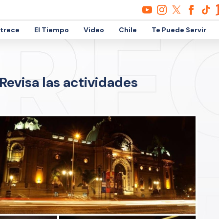
etrece
El Tiempo
Video
Chile
Te Puede Servir
evisa las actividades
s