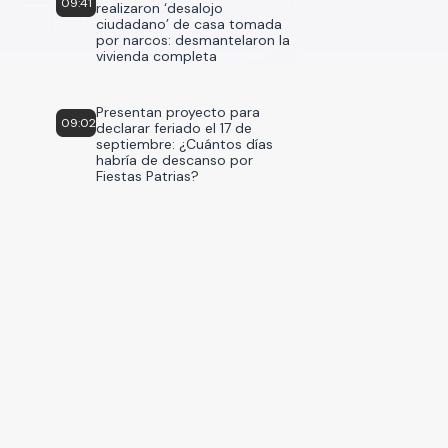
09:41
realizaron ‘desalojo
ciudadano’ de casa tomada
por narcos: desmantelaron la
vivienda completa
Presentan proyecto para
09:02
declarar feriado el 17 de
septiembre: ¿Cuántos días
habría de descanso por
Fiestas Patrias?