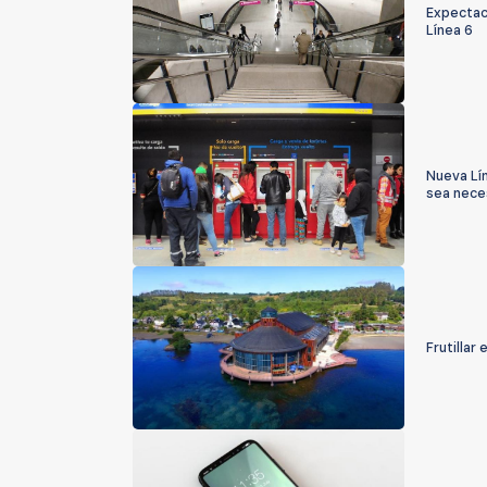
Expectaci
Línea 6
Nueva Lí
sea nece
Frutillar