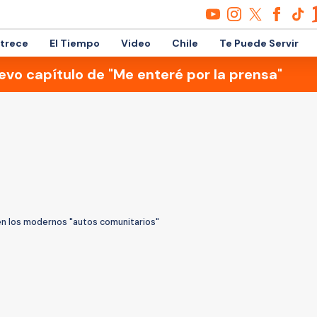
etrece
El Tiempo
Video
Chile
Te Puede Servir
evo capítulo de "Me enteré por la prensa"
 en los modernos "autos comunitarios"