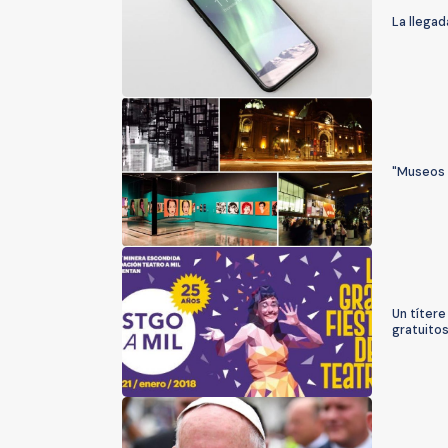
La llegad
"Museos 
Un títere
gratuitos