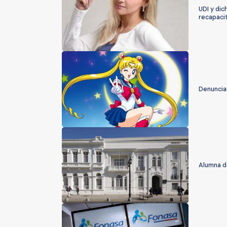
UDI y di
recapaci
Denuncian
Alumna de