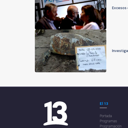
Excesos 
Investig
El 13
Portada
Programas
Programación