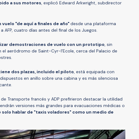
bido a sus motores
, explicó Edward Arkwright, subdirector
n vuelo "de aquí a finales de año"
desde una plataforma
a AFP, cuatro días antes del final de los Juegos.
nizar demostraciones de vuelo con un prototipo
, sin
n el aeródromo de Saint-Cyr-l'Ecole, cerca del Palacio de
estres.
iene dos plazas, incluido el piloto
, está equipada con
 dispuestos en anillo sobre una cabina y es más silenciosa
cante.
o de Transporte francés y ADP prefirieron destacar la utilidad
o tendrán versiones más grandes para evacuaciones médicas o
e solo hablar de "taxis voladores" como un medio de