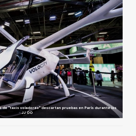
s de "taxis voladores" descartan pruebas en París durante los
JJ OO
A