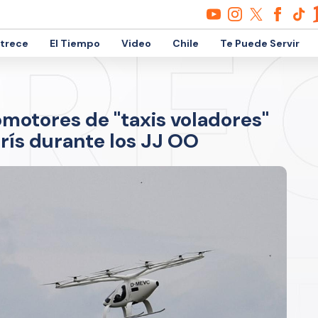
etrece
El Tiempo
Video
Chile
Te Puede Servir
romotores de "taxis voladores"
rís durante los JJ OO