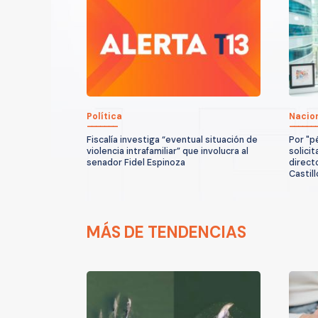
Política
Nacio
Fiscalía investiga “eventual situación de
Por "p
violencia intrafamiliar” que involucra al
solicit
senador Fidel Espinoza
direct
Castill
MÁS DE TENDENCIAS