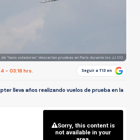
s de "taxis voladores" descartan pruebas en París durante los JJ OO
 - 03:18 hrs.
Seguir a T13 en
pter lleva años realizando vuelos de prueba en la