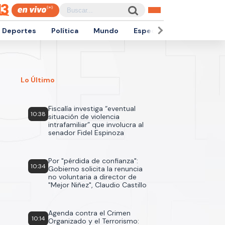
Deportes
Política
Mundo
Espectáculos
Empren
Lo Último
Fiscalía investiga “eventual
10:38
situación de violencia
intrafamiliar” que involucra al
senador Fidel Espinoza
Por "pérdida de confianza":
10:34
Gobierno solicita la renuncia
no voluntaria a director de
"Mejor Niñez", Claudio Castillo
Agenda contra el Crimen
10:14
Organizado y el Terrorismo: