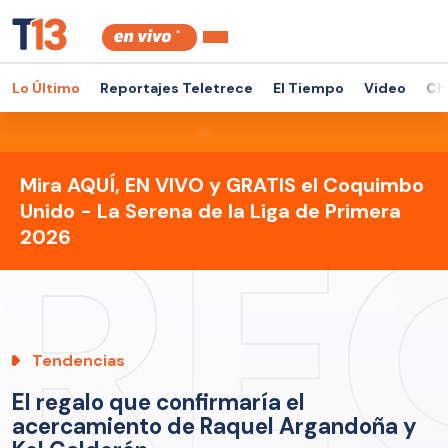
Lo Último
Reportajes Teletrece
El Tiempo
Video
Ch
Mira AQUÍ, EN VIVO y GRATIS el Coquimbo
Unido - La Serena de la Liga de Primera
2026
Tendencias
El regalo que confirmaría el
acercamiento de Raquel Argandoña y