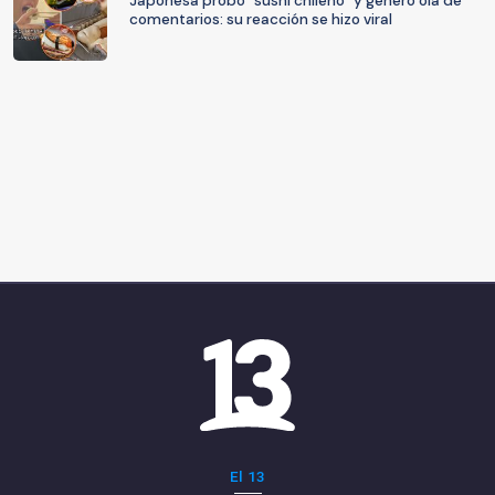
Japonesa probó “sushi chileno” y generó ola de
comentarios: su reacción se hizo viral
El 13