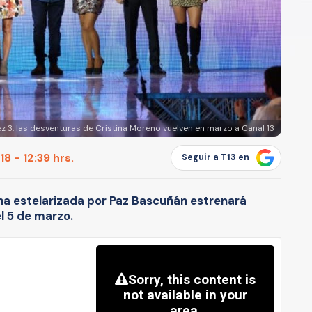
ez 3: las desventuras de Cristina Moreno vuelven en marzo a Canal 13
8 - 12:39 hrs.
Seguir a T13 en
rna estelarizada por Paz Bascuñán estrenará
el 5 de marzo.