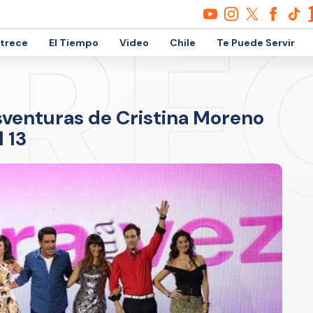
etrece
El Tiempo
Video
Chile
Te Puede Servir
esventuras de Cristina Moreno
 13