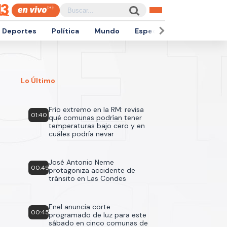
Deportes
Política
Mundo
Espectáculos
Empren
Lo Último
Frío extremo en la RM: revisa
01:40
qué comunas podrían tener
temperaturas bajo cero y en
cuáles podría nevar
José Antonio Neme
00:49
protagoniza accidente de
tránsito en Las Condes
Enel anuncia corte
00:45
programado de luz para este
sábado en cinco comunas de