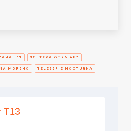
A
CANAL 13
SOLTERA OTRA VEZ
INA MORENO
TELESERIE NOCTURNA
r T13